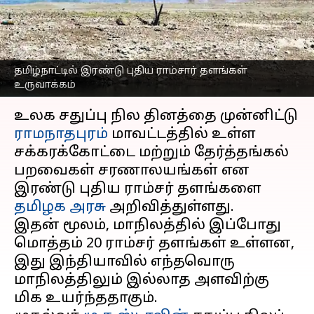
தினத்தில் முதல்வர்
மு.க.ஸ்டாலின் அறிவிப்பு
எழுதியவர்
Feb 02, 2025
04:34 pm
Sekar Chinnappan
தமிழ்நாட்டில் இரண்டு புதிய ராம்சார் தளங்கள்
உருவாக்கம்
செய்தி முன்னோட்டம்
உலக சதுப்பு நில தினத்தை முன்னிட்டு
ராமநாதபுரம்
மாவட்டத்தில் உள்ள
சக்கரக்கோட்டை மற்றும் தேர்த்தங்கல்
பறவைகள் சரணாலயங்கள் என
இரண்டு புதிய ராம்சர் தளங்களை
தமிழக அரசு
அறிவித்துள்ளது.
இதன் மூலம், மாநிலத்தில் இப்போது
மொத்தம் 20 ராம்சர் தளங்கள் உள்ளன,
இது இந்தியாவில் எந்தவொரு
மாநிலத்திலும் இல்லாத அளவிற்கு
மிக உயர்ந்ததாகும்.