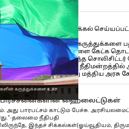
ணச் சமத்துவம் கோரி தாக்கல் செய்யப்பட்
ரவாக பேசியவர்களின் கருத்துக்களை பதிவ
தாடுபவர்களின் கருத்துக்களை கேட்க தொட
ரசு
சார்பில் ஆஜராகி இருந்த சொலிசிட்டர்
குறித்த விசாரணை உச்ச நீதிமன்றத்தில் ஆ
டி செய்ய வேண்டும்
களின் கருத்துக்களை உச்ச
ிய பிரச்சனைகளின் ஹைலைட்டுகள்
அது பாரபட்சம் காட்டும் பேச்சு. அரசியலமைப்பு
ாது."-தலைமை நீதிபதி
லிருந்தே, இந்தச் சிக்கல்கள்(ஓய்வூதியம், திர