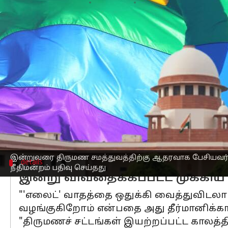
எழுதியவர்
Apr 26, 2023
07:11 pm
Sindhuja SM
செய்தி முன்னோட்டம்
ஒரே பாலின திருமணங்கள் மற்றும் திரும
நாளாக
உச்ச நீதிமன்றம்
விசாரித்தது.
இன்றுவரை திருமண சமத்துவத்திற்கு ஆத
மதியத்தில் இருந்து இதற்கு எதிராக வா
முதற்கட்டமாக, இதற்கு எதிராக
மத்திய அ
கடந்த வாரம், ஒரே பாலின திருமணங்கள் 
விசாரிக்காமல் இந்த
மனுக்களை தள்ளுப
இன்றுவரை திருமண சமத்துவத்திற்கு ஆதரவாக பேசியவர்
details
நீதிமன்றம் பதிவு செய்தது
இன்று விவதைக்கப்பட்ட முக்க
"'எலைட்' வாதத்தை ஒதுக்கி வைத்துவிடலாம். 
வழங்குகிறோம் என்பதை அது தீர்மானிக்க
"திருமணச் சட்டங்கள் இயற்றப்பட்ட காலத்தி