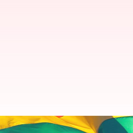
ஒரே பாலின திருமணங்கள்: இ