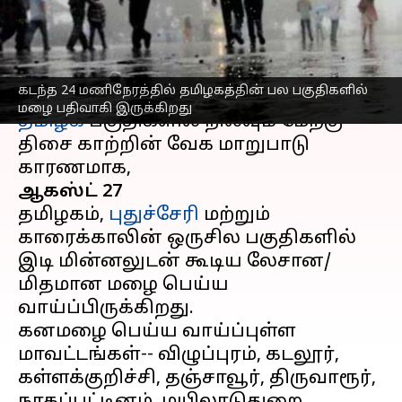
எச்சரிக்கை
எழுதியவர்
Aug 27, 2023
03:58 pm
Sindhuja SM
செய்தி முன்னோட்டம்
கடந்த 24 மணிநேரத்தில் தமிழகத்தின் பல பகுதிகளில்
மழை பதிவாகி இருக்கிறது
தமிழக
பகுதிகளில் நிலவும் மேற்கு
திசை காற்றின் வேக மாறுபாடு
ஆகஸ்ட் 27
தமிழகம்,
புதுச்சேரி
மற்றும்
காரைக்காலின் ஒருசில பகுதிகளில்
இடி மின்னலுடன் கூடிய லேசான/
மிதமான மழை பெய்ய
வாய்ப்பிருக்கிறது.
கனமழை பெய்ய வாய்ப்புள்ள
மாவட்டங்கள்-- விழுப்புரம், கடலூர்,
கள்ளக்குறிச்சி, தஞ்சாவூர், திருவாரூர்,