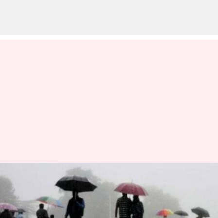
13 தமிழக
மாவட்டங்களுக்கு
கனமழைக்கான சிவப்பு