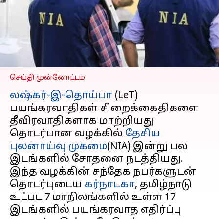
குற்றச்சாட்டு: 7
மாநிலங்களில் என்ஐஏ
சோதனை
எழுதியவர்
Mar 05, 2024
10:38 am
Sindhuja SM
செய்தி முன்னோட்டம்
லஷ்கர்-இ-தொய்பா
(LeT)
பயங்கரவாதிகள் சிறைக்கைதிகளை
தீவிரவாதிகளாக மாற்றியது
தொடர்பான வழக்கில்
தேசிய
புலனாய்வு முகமை
(NIA) இன்று பல
இடங்களில் சோதனை நடத்தியது.
இந்த வழக்கின் சந்தேக நபர்களுடன்
தொடர்புடைய
கர்நாடகா
, தமிழ்நாடு
உட்பட 7 மாநிலங்களில் உள்ள 17
இடங்களில் பயங்கரவாத எதிர்ப்பு