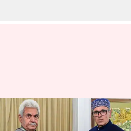
ஜம்மு காஷ்மீரில் குடியரசு
தலைவர் ஆட்சி ரத்து; ஒமர்
அப்துல்லா அரசு