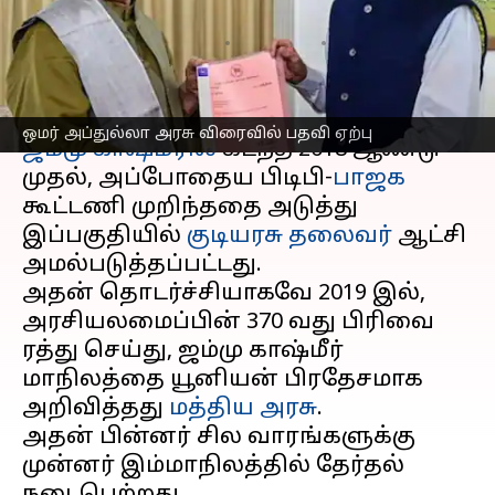
விரைவில் பதவி ஏற்பு
எழுதியவர்
Oct 14, 2024
08:51 am
Venkatalakshmi V
செய்தி முன்னோட்டம்
ஒமர் அப்துல்லா அரசு விரைவில் பதவி ஏற்பு
ஜம்மு காஷ்மீரில்
கடந்த 2018 ஆண்டு
முதல், அப்போதைய பிடிபி-
பாஜக
கூட்டணி முறிந்ததை அடுத்து
இப்பகுதியில்
குடியரசு தலைவர்
ஆட்சி
அமல்படுத்தப்பட்டது.
அதன் தொடர்ச்சியாகவே 2019 இல்,
அரசியலமைப்பின் 370 வது பிரிவை
ரத்து செய்து, ஜம்மு காஷ்மீர்
மாநிலத்தை யூனியன் பிரதேசமாக
அறிவித்தது
மத்திய அரசு
.
அதன் பின்னர் சில வாரங்களுக்கு
முன்னர் இம்மாநிலத்தில் தேர்தல்