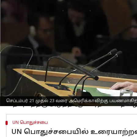
எழுதியவர்
Sep 18, 2024
02:55 pm
Venkatalakshmi V
செய்தி முன்னோட்டம்
நான்காவது
குவாட்
தலைவர்கள் உச்சி மா
செல்கிறார்.
நியூயார்க்கில் நடைபெறும்
ஐக்கிய நாடு
அமெரிக்க அதிபர்
ஜோ பைடன்
நடத்தும்
கொள்வார் என வெளியுறவு அமைச்சகம் த
குவாட், அல்லது நாற்கர பாதுகாப்பு உர
குவாட் உச்சிமாநாட்டில், தலைவர்கள் கட
மற்றும் இந்தோ-பசிபிக் பிராந்தியத்தின
செப்டம்பர் 21 முதல் 23 வரை அமெரிக்காவிற்கு பயணமாகிறா
UN பொதுச்சபை
UN பொதுச்சபையில் உரையாற்றவு