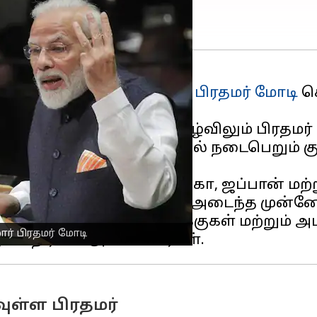
நாட்டில் பங்கேற்பதற்காக
பிரதமர் மோடி
செ
கள் பொதுச் சபையின்
நிகழ்விலும் பிரதமர
 வில்மிங்டனில் டெலாவேரில் நடைபெறும் குவ
ெரிவித்துள்ளது.
ையாடல், இந்தியா, அமெரிக்கா, ஜப்பான் ம
ந்த ஒரு வருடத்தில் குவாட் அடைந்த முன்ன
் நாடுகளின் வளர்ச்சி இலக்குகள் மற்றும்
ர் பிரதமர் மோடி
ள்ள பிரதமர்