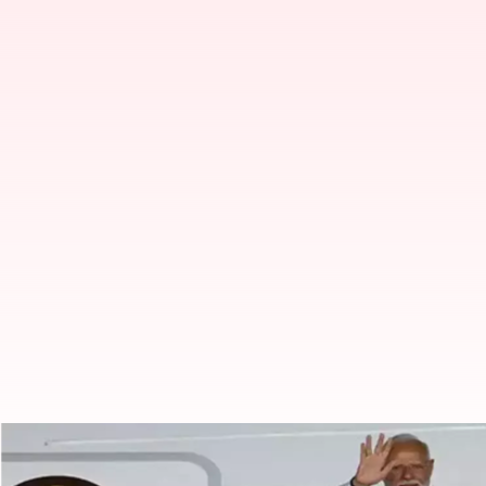
குவாட் மற்றும் ஐநா சபை 
அமெரிக்கா கிளம்பினார் பி