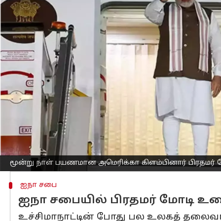
எழுதியவர்
Sep 21, 2024
11:27 am
Sekar Chinnappan
செய்தி முன்னோட்டம்
பிரதமர்
நரேந்திர மோடி
மூன்று நாள் பய
அங்கு அவர் உள்ளூர் நேரப்படி சனிக்கி
குவாட் உச்சி மாநாட்டை அமெரிக்க ஜனா
குவாட் இந்தியா, அமெரிக்கா, ஜப்பான்
குவாட் உச்சி மாநாடு உக்ரைன் மற்றும் மத
தொழில்நுட்பங்கள் மற்றும் ஒரு லட்சிய 
என்று எதிர்பார்க்கப்படுகிறது.
மூன்று நாள் பயணமான அமெரிக்கா கிளம்பினார் பிரதமர் 
ஐநா சபை
ஐநா சபையில் பிரதமர் மோடி உ
உச்சிமாநாட்டின் போது பல உலகத் தலைவர்க