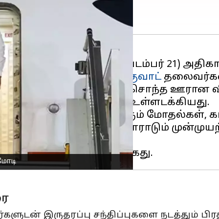
ணமாக சனிக்கிழமை (செப்டம்பர் 21) அதி
ழமை நடக்கும் நான்காவது
குவாட்
தலைவர்கள் 
திபதி ஜோ பிடன் அவரது சொந்த ஊரான வில்
 மற்றும் ஆஸ்திரேலியாவை உள்ளடக்கியது.
்திய கிழக்கில் நடந்து வரும் மோதல்கள், கட
புற்றுநோயை எதிர்த்துப் போராடும் முன்மு
மோடி
ரை
ளுடன் இருதரப்பு சந்திப்புகளை நடத்தும் பிரத