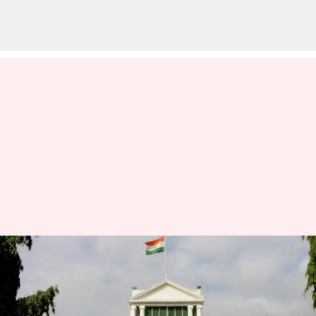
ஆளுநர் மாளிகை முன்பு
பெட்ரோல் குண்டு வீச்சு -
FIR வெளியானது