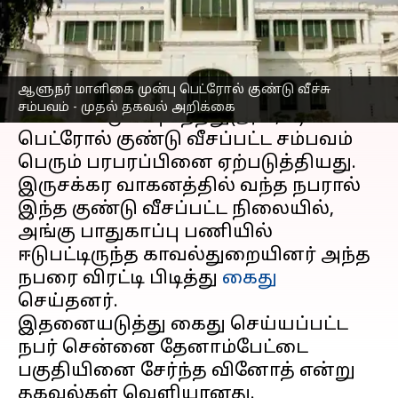
எழுதியவர்
Oct 26, 2023
01:41 pm
Nivetha P
செய்தி முன்னோட்டம்
ஆளுநர் மாளிகை முன்பு பெட்ரோல் குண்டு வீச்சு
சென்னை கிண்டியில்
ஆளுநர்
சம்பவம் - முதல் தகவல் அறிக்கை
மாளிகை
முன்பு நேற்று(அக்.,25)
பெட்ரோல் குண்டு வீசப்பட்ட சம்பவம்
பெரும் பரபரப்பினை ஏற்படுத்தியது.
இருசக்கர வாகனத்தில் வந்த நபரால்
இந்த குண்டு வீசப்பட்ட நிலையில்,
அங்கு பாதுகாப்பு பணியில்
ஈடுபட்டிருந்த காவல்துறையினர் அந்த
நபரை விரட்டி பிடித்து
கைது
செய்தனர்.
இதனையடுத்து கைது செய்யப்பட்ட
நபர் சென்னை தேனாம்பேட்டை
பகுதியினை சேர்ந்த வினோத் என்று
தகவல்கள் வெளியானது.