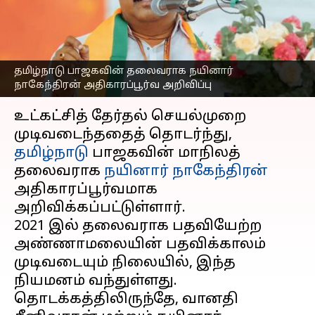
அதிகாரப்பூர்வ அறிவிப்பு
வெளியானது
எழுதியவர்
Apr 12, 2025
07:03 pm
Sekar Chinnappan
தமிழ்நாடு பாஜகவின் தலைவராக நயினார்
நாகேந்திரன் அதிகாரப்பூர்வ அறிவிப்பு
செய்தி முன்னோட்டம்
உட்கட்சித் தேர்தல் செயல்முறை
முடிவடைந்ததைத் தொடர்ந்து,
தமிழ்நாடு
பாஜகவின் மாநிலத்
தலைவராக
நயினார் நாகேந்திரன்
அதிகாரப்பூர்வமாக
அறிவிக்கப்பட்டுள்ளார்.
2021 இல் தலைவராக பதவியேற்ற
அண்ணாமலையின் பதவிக்காலம்
முடிவடையும் நிலையில், இந்த
நியமனம் வந்துள்ளது.
தொடக்கத்திலிருந்தே, வானதி