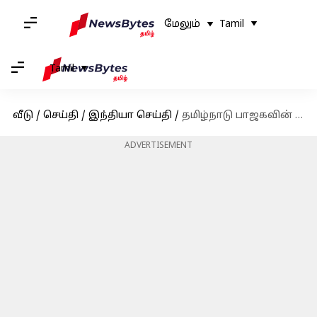
மேலும்
Tamil
Tamil
வீடு
/
செய்தி
/
இந்தியா செய்தி
/
தமிழ்நாடு பாஜகவின் தலைவராக நயினார் நாகேந்திரன் தேர்வு; அதிகாரப்பூர்வ அறிவிப்பு வெளியானது
ADVERTISEMENT