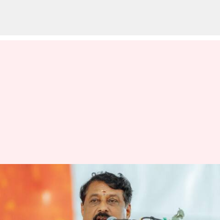
தமிழ்நாடு பாஜகவின்
தலைவராக நயினார்
நாகேந்திரன் தேர்வு;