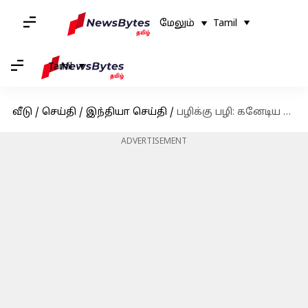
மேலும்
Tamil
Tamil
வீடு
/
செய்தி
/
இந்தியா செய்தி
/
பழிக்கு பழி: கனேடிய தூதரக அதிகாரியை நாட்டை விட்டு வெளியேற உத்தரவிட்டது இந்தியா
ADVERTISEMENT