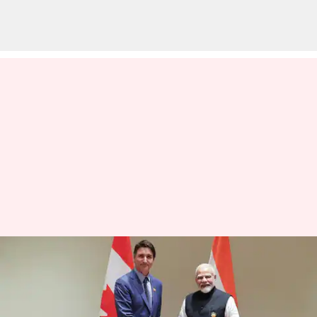
பழிக்கு பழி: கனேடிய
தூதரக அதிகாரியை
நாட்டை விட்டு வெளியேற