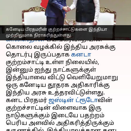
உத்தரவிட்டது இந்தியா
எழுதியவர்
Sep 19, 2023
11:45 am
Sindhuja SM
செய்தி முன்னோட்டம்
கனேடிய பிரதமரின் குற்றச்சாட்டுகளை இந்தியா
முற்றிலுமாக நிராகரித்துள்ளது.
காலிஸ்தான்
பயங்கரவாதியின்
கொலை வழக்கில் இந்திய அரசுக்கு
தொடர்பு இருப்பதாக
கனடா
குற்றம்சாட்டி உள்ள நிலையில்,
இன்னும் ஐந்து நாட்களுக்குள்
இந்தியாவை விட்டு வெளியேறுமாறு
ஒரு கனேடிய தூதரக அதிகாரிக்கு
இந்திய அரசு உத்தரவிட்டுள்ளது.
கனட பிரதமர்
ஜஸ்டின் ட்ரூடோ
வின்
குற்றச்சாட்டின் விளைவாக இரு
நாடுகளுக்கும் இடையே பதற்றம்
பெரிய அளவில் அதிகரித்திருக்கும்