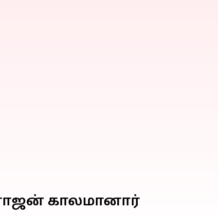
ர்ராஜன் காலமானார்