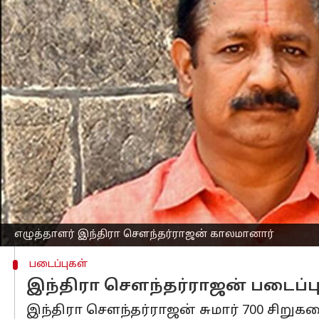
எழுதியவர்
Nov 10, 2024
05:19 pm
Sekar Chinnappan
செய்தி முன்னோட்டம்
பிரபல தமிழாசிரியரும், ஆன்மிகப் பேச
காலமானார். அவருக்கு வயது 65.
முன்னதாக, உடல்நலக்குறைவிற்கு சிகிச்ச
இவருக்கு ராதா என்ற மனைவியும், ஐஸ்வர
புராணக்கதைகள், இயற்கைக்கு அப்பாற்பட
படைப்புகளுக்கு பெயர் பெற்ற இந்திர
கவர்ந்தார்.
அவரது உடல் மதுரை சத்யசாய் நகரில் உ
எழுத்தாளர் இந்திரா சௌந்தர்ராஜன் காலமானார்
படைப்புகள்
இந்திரா சௌந்தர்ராஜன் படைப்ப
இந்திரா சௌந்தர்ராஜன் சுமார் 700 சிறுக