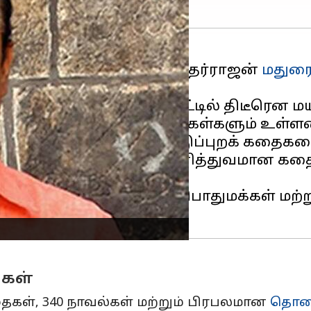
்சாளருமான இந்திரா சௌந்தர்ராஜன்
மதுர
ை எடுத்து வந்த அவர், வீட்டில் திடீரென ம
்யா, ஸ்ரீநிதி என்ற இரு மகள்களும் உள்ளன
்ட கூறுகள் மற்றும் நாட்டுப்புறக் கதைக
ா சௌந்தர்ராஜன், தனது தனித்துவமான க
ள்ள அவரது இல்லத்தில் பொதுமக்கள் மற்று
ுகள்
தைகள், 340 நாவல்கள் மற்றும் பிரபலமான
தொலை