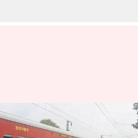
ஜல்கான் ரயில் பயங்கரம்:
தீ விபத்துக்கு பயந்து
குதித்த 11 பயணிகள் மீது