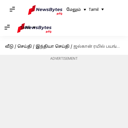
மேலும்
Tamil
Tamil
வீடு
/
செய்தி
/
இந்தியா செய்தி
/
ஜல்கான் ரயில் பயங்கரம்: தீ விபத்துக்கு பயந்து குதித்த 11 பயணிகள் மீது மற்றொரு ரயில் மோதியது
ADVERTISEMENT