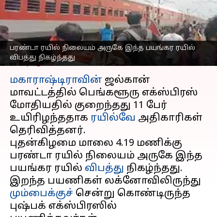
மற்றொரு ரயில்
மோதியது
எழுதியவர்
Jan 22, 2025
07:10 pm
Venkatalakshmi V
பரண்டா ரயில் நிலையம் அருகே இந்த பயங்கர ரயில்
விபத்து நிகழ்ந்தது
செய்தி முன்னோட்டம்
மகாராஷ்டிராவின்
ஜல்கான்
மாவட்டத்தில் பெங்களூரு எக்ஸ்பிரஸ்
மோதியதில் குறைந்தது 11 பேர்
உயிரிழந்ததாக
ரயில்வே
அதிகாரிகள்
தெரிவித்தனர்.
புதன்கிழமை மாலை 4.19 மணிக்கு
பரண்டா ரயில் நிலையம் அருகே இந்த
பயங்கர ரயில்
விபத்து
நிகழ்ந்தது.
இறந்த பயணிகள் லக்னோவிலிருந்து
மும்பைக்குச்
சென்று கொண்டிருந்த
புஷ்பக் எக்ஸ்பிரஸில்