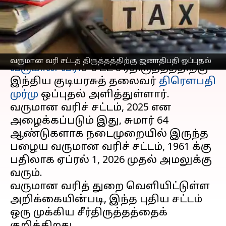
அமலுக்கு வருகிறது
எழுதியவர்
Aug 22, 2025
07:51 pm
Sekar Chinnappan
செய்தி முன்னோட்டம்
வருமான வரி சட்டத் திருத்தத்திற்கு ஜனாதிபதி ஒப்புதல்
வருமான வரி
ச் சட்ட சீர்திருத்தத்திற்கு
இந்திய குடியரசுத் தலைவர்
திரௌபதி
முர்மு
ஒப்புதல் அளித்துள்ளார்.
வருமான வரிச் சட்டம், 2025 என
அழைக்கப்படும் இது, சுமார் 64
ஆண்டுகளாக நடைமுறையில் இருந்த
பழைய வருமான வரிச் சட்டம், 1961 க்கு
பதிலாக ஏப்ரல் 1, 2026 முதல் அமலுக்கு
வரும்.
வருமான வரித் துறை வெளியிட்டுள்ள
அறிக்கையின்படி, இந்த புதிய சட்டம்
ஒரு முக்கிய சீர்திருத்தத்தைக்