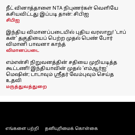
நீட் வினாத்தாளை NTA நிபுணர்கள் வெளியே
கசியவிட்டது இப்படி தான்: சிபிஐ
சிபிஐ
இந்திய விமானப்படையில் புதிய வரலாறு! 'டாப்
கன்' தகுதியைப் பெற்ற முதல் பெண் போர்
விமானி பாவனா காந்த்
விமானப்படை
எம்என்சி நிறுவனத்தின் சதியை முறியடித்த
கூட்டணி! இந்தியாவின் முதல் 'எம்ஆர்ஐ'
மெஷின்; டாடாவும் ஸ்ரீதர் வேம்புவும் செய்த
உதவி
மருத்துவத்துறை
எங்களை பற்றி
தனியுரிமைக் கொள்கை