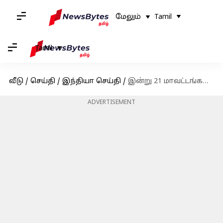
மேலும்
Tamil
Tamil
வீடு
/
செய்தி
/
இந்தியா செய்தி
/
இன்று 21 மாவட்டங்களில் கனமழைக்கு வாய்ப்பு: சென்னை வானிலை ஆய்வு மையம் தகவல்
ADVERTISEMENT