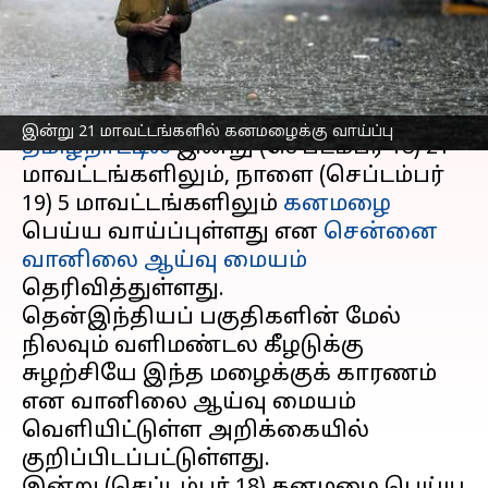
ஆய்வு மையம் தகவல்
எழுதியவர்
Sep 18, 2025
04:03 pm
Venkatalakshmi V
செய்தி முன்னோட்டம்
இன்று 21 மாவட்டங்களில் கனமழைக்கு வாய்ப்பு
தமிழ்நாட்டில்
இன்று (செப்டம்பர் 18) 21
மாவட்டங்களிலும், நாளை (செப்டம்பர்
19) 5 மாவட்டங்களிலும்
கனமழை
பெய்ய வாய்ப்புள்ளது என
சென்னை
வானிலை ஆய்வு மையம்
தெரிவித்துள்ளது.
தென்இந்தியப் பகுதிகளின் மேல்
நிலவும் வளிமண்டல கீழடுக்கு
சுழற்சியே இந்த மழைக்குக் காரணம்
என வானிலை ஆய்வு மையம்
வெளியிட்டுள்ள அறிக்கையில்
குறிப்பிடப்பட்டுள்ளது.