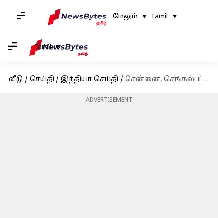
மேலும்
Tamil
Tamil
வீடு
/
செய்தி
/
இந்தியா செய்தி
/
சென்னை, செங்கல்பட்டு, திருவள்ளூரில் இன்று மிக கனமழைக்கு வாய்ப்பு: வானிலை ஆய்வு மையம் அறிவிப்பு
ADVERTISEMENT