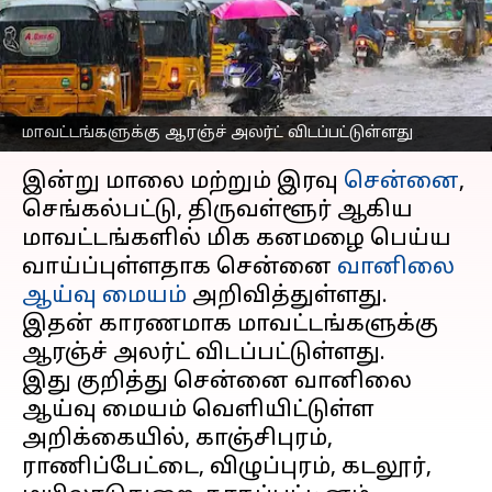
வானிலை ஆய்வு மையம்
அறிவிப்பு
எழுதியவர்
Nov 12, 2024
04:19 pm
Venkatalakshmi V
மாவட்டங்களுக்கு ஆரஞ்ச் அலர்ட் விடப்பட்டுள்ளது
செய்தி முன்னோட்டம்
இன்று மாலை மற்றும் இரவு
சென்னை
,
செங்கல்பட்டு, திருவள்ளூர் ஆகிய
மாவட்டங்களில் மிக கனமழை பெய்ய
வாய்ப்புள்ளதாக சென்னை
வானிலை
ஆய்வு மையம்
அறிவித்துள்ளது.
இதன் காரணமாக மாவட்டங்களுக்கு
ஆரஞ்ச் அலர்ட் விடப்பட்டுள்ளது.
இது குறித்து சென்னை வானிலை
ஆய்வு மையம் வெளியிட்டுள்ள
அறிக்கையில், காஞ்சிபுரம்,
ராணிப்பேட்டை, விழுப்புரம், கடலூர்,