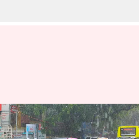
சென்னை, செங்கல்பட்டு,
திருவள்ளூரில் இன்று மிக
கனமழைக்கு வாய்ப்பு: