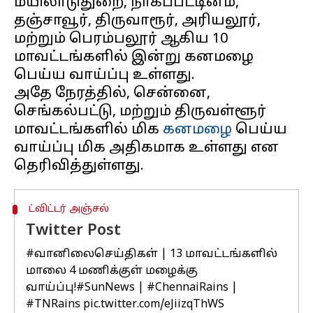
மயிலாடுதுறை, நாகப்பட்டினம்,
தஞ்சாவூர், திருவாரூர், அரியலூர்,
மற்றும் பெரம்பலூர் ஆகிய 10
மாவட்டங்களில் இன்று கனமழை
பெய்ய வாய்ப்பு உள்ளது.
அதே நேரத்தில், சென்னை,
செங்கல்பட்டு, மற்றும் திருவள்ளூர்
மாவட்டங்களில் மிக
கனமழை
பெய்ய
வாய்ப்பு மிக அதிகமாக உள்ளது என
ட்விட்டர் அஞ்சல்
Twitter Post
#வானிலைசெய்திகள்
| 13 மாவட்டங்களில்
மாலை 4 மணிக்குள் மழைக்கு
வாய்ப்பு!
#SunNews
|
#ChennaiRains
|
#TNRains
pic.twitter.com/eJiizqThWS