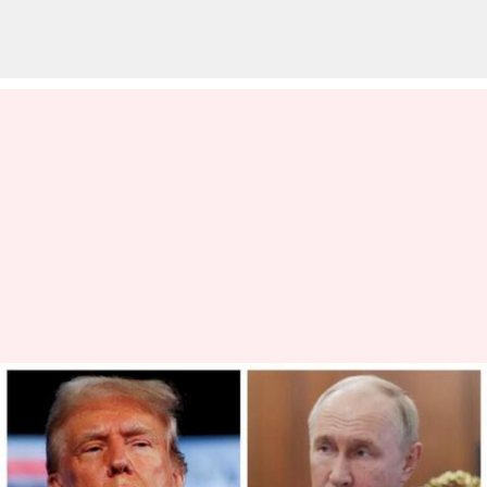
'கொடூரமான' பஹல்காம்
பயங்கரவாத
தாக்குதலுக்கு உலக