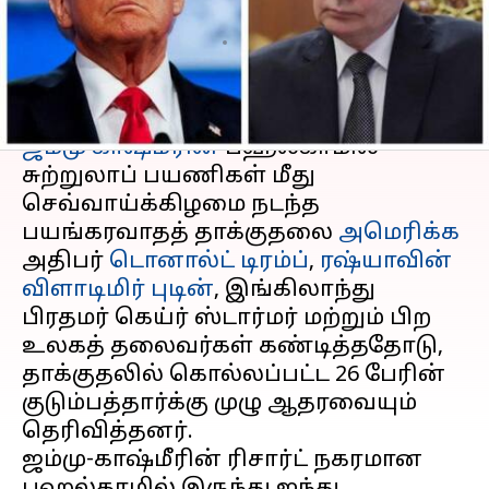
நாடுகள் கண்டனம்
எழுதியவர்
Apr 23, 2025
08:50 am
Venkatalakshmi V
செய்தி முன்னோட்டம்
ஜம்மு காஷ்மீரின்
பஹல்காமில்
சுற்றுலாப் பயணிகள் மீது
செவ்வாய்க்கிழமை நடந்த
பயங்கரவாதத் தாக்குதலை
அமெரிக்க
அதிபர்
டொனால்ட் டிரம்ப்
,
ரஷ்யாவின்
விளாடிமிர் புடின்
, இங்கிலாந்து
பிரதமர் கெய்ர் ஸ்டார்மர் மற்றும் பிற
உலகத் தலைவர்கள் கண்டித்ததோடு,
தாக்குதலில் கொல்லப்பட்ட 26 பேரின்
குடும்பத்தார்க்கு முழு ஆதரவையும்
தெரிவித்தனர்.
ஜம்மு-காஷ்மீரின் ரிசார்ட் நகரமான