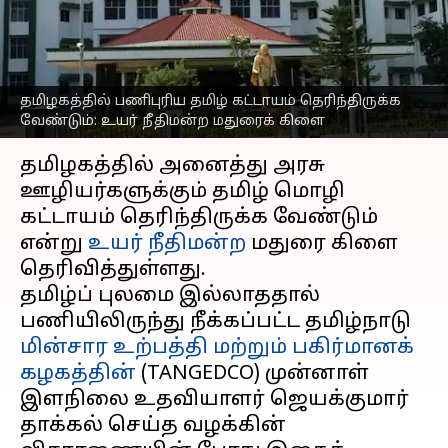
உயர் நீதிமன்ற மதுரைக்
கிளை அதிரடி
எழுதியவர்
Mar 10, 2025
06:25 pm
Sekar Chinnappan
தமிழகத்தில் பணிபுரிய தமிழ் கட்டாயம் தெரிந்திருக்க
வேண்டும்: உயர் நீதிமன்ற மதுரைக் கிளை
செய்தி முன்னோட்டம்
தமிழகத்தில் அனைத்து அரசு
ஊழியர்களுக்கும் தமிழ் மொழி
கட்டாயம் தெரிந்திருக்க வேண்டும்
என்று
உயர் நீதிமன்ற
மதுரை கிளை
தெரிவித்துள்ளது.
தமிழ்ப் புலமை இல்லாததால்
பணியிலிருந்து நீக்கப்பட்ட தமிழ்நாடு
மின்சார உற்பத்தி மற்றும் பகிர்மானக்
கழகத்தின்
(TANGEDCO) முன்னாள்
இளநிலை உதவியாளர் ஜெயக்குமார்
தாக்கல் செய்த வழக்கின்