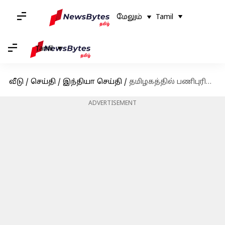
மேலும்
Tamil
Tamil
வீடு
/
செய்தி
/
இந்தியா செய்தி
/
தமிழகத்தில் பணிபுரிய தமிழ் கட்டாயம் தெரிந்திருக்க வேண்டும்; உயர் நீதிமன்ற மதுரைக் கிளை அதிரடி
ADVERTISEMENT