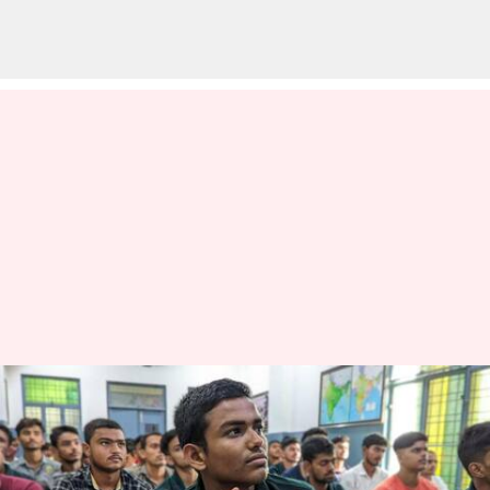
NCERT பள்ளி
பாடப்புத்தகங்களில்
இருந்து நீக்கப்பட்ட