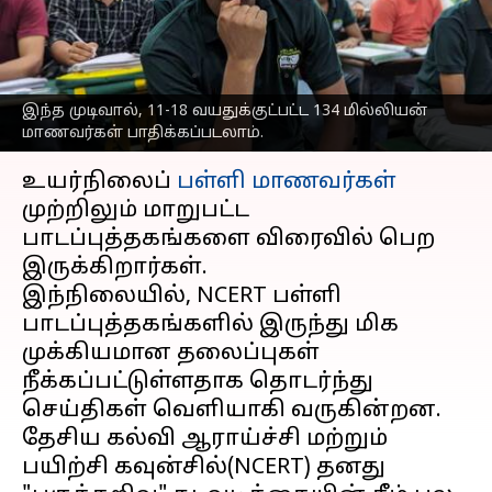
தலைப்புகளின்
விவரங்கள்
எழுதியவர்
Jun 01, 2023
07:30 pm
Sindhuja SM
இந்த முடிவால், 11-18 வயதுக்குட்பட்ட 134 மில்லியன்
மாணவர்கள் பாதிக்கப்படலாம்.
செய்தி முன்னோட்டம்
உயர்நிலைப்
பள்ளி மாணவர்கள்
முற்றிலும் மாறுபட்ட
பாடப்புத்தகங்களை விரைவில் பெற
இருக்கிறார்கள்.
இந்நிலையில், NCERT பள்ளி
பாடப்புத்தகங்களில் இருந்து மிக
முக்கியமான தலைப்புகள்
நீக்கப்பட்டுள்ளதாக தொடர்ந்து
செய்திகள் வெளியாகி வருகின்றன.
தேசிய கல்வி ஆராய்ச்சி மற்றும்
பயிற்சி கவுன்சில்(NCERT) தனது