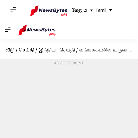
மேலும்
Tamil
Tamil
வீடு
/
செய்தி
/
இந்தியா செய்தி
/
வங்கக்கடலில் உருவாகிறது ஃபெங்கல் புயல்; உறுதிப்படுத்திய வானிலை ஆய்வு மையம்
ADVERTISEMENT