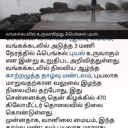
வானிலை ஆய்வு மையம்
எழுதியவர்
Nov 29, 2024
12:43 pm
Venkatalakshmi V
செய்தி முன்னோட்டம்
வங்கக்கடலில் உருவாகிறது ஃபெங்கல் புயல்
சென்னை
வானிலை ஆய்வு மையம்
,
வங்கக்கடலில் அடுத்த 3 மணி
நேரத்தில் ஃபெங்கல்
புயல்
உருவாகும்
என இன்று உறுதிபட அறிவித்துள்ளது.
வங்கக்கடலில் நிலவிய ஆழ்ந்த
காற்றழுத்த தாழ்வு மண்டலம்
, புயலாக
மாறுவதற்கான வலுவை இழந்த
நிலையில் தற்போது, இது
சென்னைக்கு தென் கிழக்கில் 470
கிலோமீட்டர் தொலைவில் நிலை
கொண்டுள்ளது.
முன்னதாக, வானிலை மையம், இந்த