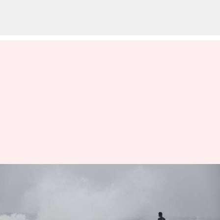
வங்கக்கடலில்
உருவாகிறது ஃபெங்கல்
புயல்; உறுதிப்படுத்திய