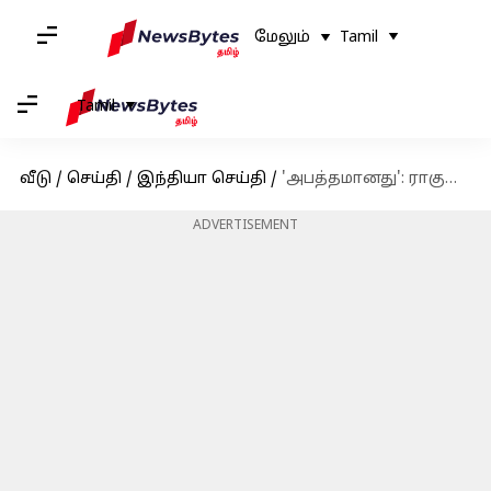
மேலும்
Tamil
Tamil
வீடு
/
செய்தி
/
இந்தியா செய்தி
/
'அபத்தமானது': ராகுல் காந்தியின் வாக்காளர் மோசடி குற்றச்சாட்டுகளை சாடிய தேர்தல் ஆணையம்
ADVERTISEMENT