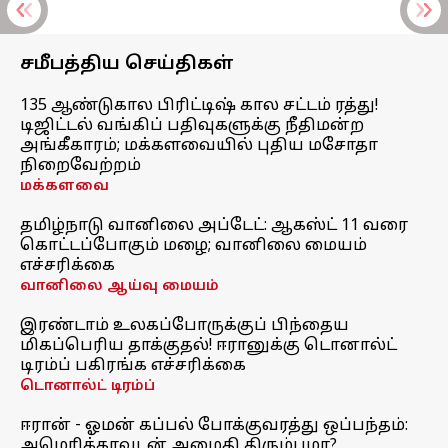
சமீபத்திய செய்திகள்
135 ஆண்டுகால பிரிட்டிஷ் கால சட்டம் ரத்து!
டிஜிட்டல் வங்கிப் பதிவுகளுக்கு நீதிமன்ற
அங்கீகாரம்; மக்களவையில் புதிய மசோதா
நிறைவேற்றம்
மக்களவை
தமிழ்நாடு வானிலை அப்டேட்: ஆகஸ்ட் 11 வரை
கொட்டப்போகும் மழை; வானிலை மையம்
எச்சரிக்கை
வானிலை ஆய்வு மையம்
இரண்டாம் உலகப்போருக்குப் பிந்தைய
மிகப்பெரிய தாக்குதல்! ஈரானுக்கு டொனால்ட்
டிரம்ப் பகிரங்க எச்சரிக்கை
டொனால்ட் டிரம்ப்
ஈரான் - ஓமன் கப்பல் போக்குவரத்து ஒப்பந்தம்:
அமெரிக்காவுடன் அமைதி திரும்புமா?