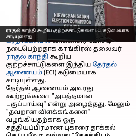
சாடிய தேர்தல் ஆணையம்
எழுதியவர்
Aug 08, 2025
02:56 pm
Venkatalakshmi V
செய்தி முன்னோட்டம்
ராகுல் காந்தி கூறிய குற்றச்சாட்டுகளை ECI கடுமையாக
சாடியுள்ளது
கர்நாடகாவில்
வாக்காளர் மோசடி
நடைபெற்றதாக காங்கிரஸ் தலைவர்
ராகுல் காந்தி
கூறிய
குற்றச்சாட்டுகளை இந்திய
தேர்தல்
ஆணையம்
(ECI) கடுமையாக
சாடியுள்ளது.
தேர்தல் ஆணையம் அவரது
கூற்றுக்களை "அபத்தமான
பகுப்பாய்வு" என்று அழைத்தது, மேலும்
"தவறான விளக்கங்களை"
வழங்கியதற்காக ஒரு
சத்தியப்பிரமாண புகாரை தாக்கல்