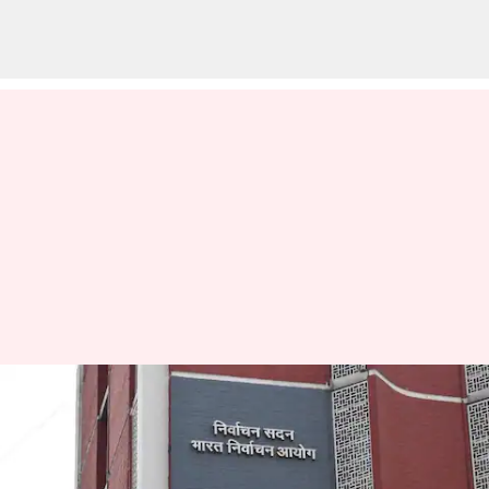
'அபத்தமானது': ராகுல்
காந்தியின் வாக்காளர்
மோசடி குற்றச்சாட்டுகளை