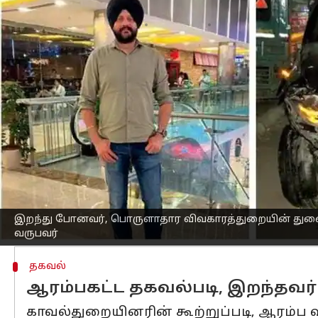
எழுதியவர்
Sep 15, 2025
06:45 pm
Venkatalakshmi V
செய்தி முன்னோட்டம்
டெல்லியில்
நேற்று மதியம் பைக் மீது ம
காரை
ஓட்டிச் சென்ற பெண் ககன்ப்ரீத் 
அவர் மீது
கொலை
குற்றச்சாட்டு சுமத்தப்
விபத்து பற்றிய புதிய விவரங்களும் வ
பாதிக்கப்பட்டவரின் மனைவி தனது எஃப்
அருகிலுள்ள மருத்துவமனைக்கு அழைத்து
அதற்கு பதிலாக குற்றம் சாட்டப்பட்டவர
இறந்து போனவர், பொருளாதார விவகாரத்துறையின் து
வருபவர்
தகவல்
ஆரம்பகட்ட தகவல்படி, இறந்தவ
காவல்துறையினரின் கூற்றுப்படி, ஆரம்ப வ