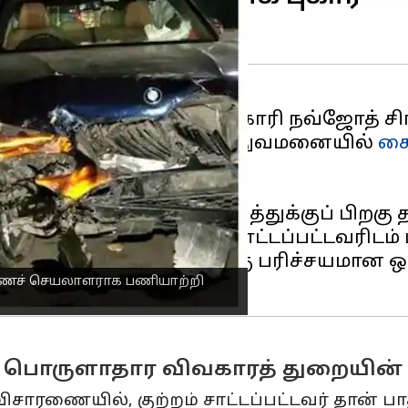
ோதியதில் மூத்த அரசு அதிகாரி நவ்ஜோத் ச
கவுர், திங்கள்கிழமை மருத்துவமனையில்
கை
பட்டுள்ளது.
ெளியாகியுள்ளன.
.ஐ.ஆர் அறிக்கையில், விபத்துக்குப் பிற
ச் செல்லுமாறு குற்றம் சாட்டப்பட்டவரிட
் 19 கி.மீ தொலைவில் தனக்கு பரிச்சயமான 
ணைச் செயலாளராக பணியாற்றி
ர் பொருளாதார விவகாரத் துறையின
ிசாரணையில், குற்றம் சாட்டப்பட்டவர் தான் ப