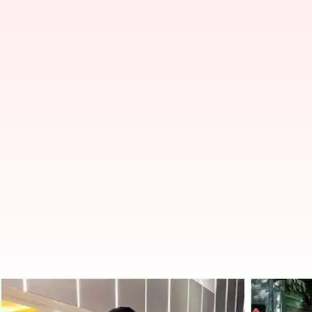
BMW கார் விபத்து: பாதிக்
உள்ள மருத்துவமனைக்கு க