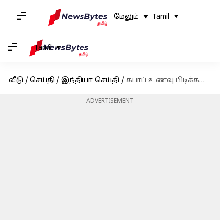
மேலும்
Tamil
Tamil
வீடு
/
செய்தி
/
இந்தியா செய்தி
/
கபாப் உணவு பிடிக்கவில்லை என சமையல்காரரை துப்பாக்கியால் சுட்ட மர்ம நபர்கள்!
ADVERTISEMENT