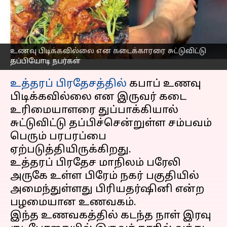
துப்பாக்கியால் சுட்ட மர்ம
நபர்கள்!
எழுதியவர்
May 05, 2023
11:36 am
Siranjeevi
உணவு பிடிக்கவில்லை என கடைக்காரரை சுட்டுவிட்டு
தப்பியோடி நபர்கள்
செய்தி முன்னோட்டம்
உத்தரப் பிரதேசத்தில்
கபாப் உணவு
பிடிக்கவில்லை என இருவர் கடை
உரிமையாளரை துப்பாக்கியால்
சுட்டுவிட்டு தப்பிச்சென்றுள்ள சம்பவம்
பெரும் பரபரப்பை
ஏற்படுத்தியிருக்கிறது.
உத்தரப் பிரதேச மாநிலம் பரேலி
அருகே உள்ள பிரேம் நகர் பகுதியில்
அமைந்துள்ளது பிரியதர்ஷினி என்ற
பழமையான உணவகம்.
இந்த உணவகத்தில் கடந்த நாள் இரவு