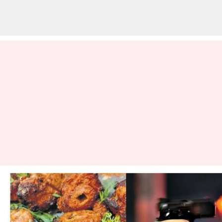
கபாப் உணவு
பிடிக்கவில்லை என
சமையல்காரரை