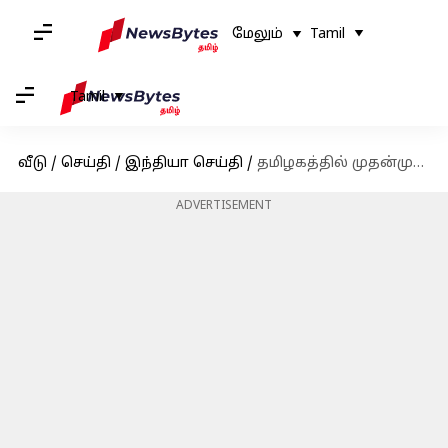
மேலும்
Tamil
Tamil
வீடு
/
செய்தி
/
இந்தியா செய்தி
/
தமிழகத்தில் முதன்முறையாக சர்வதேச தகுதியினை பெறவுள்ளது சென்னை எழும்பூர் ரயில் நிலையம்
ADVERTISEMENT