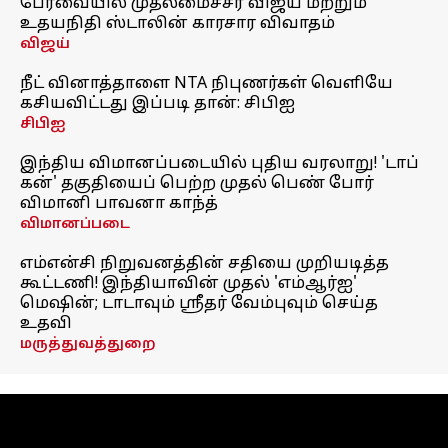
பேரவையில் முதலமைச்சர் விஜய் மற்றும்
உதயநிதி ஸ்டாலின் காரசார விவாதம்
விஜய்
நீட் வினாத்தாளை NTA நிபுணர்கள் வெளியே
கசியவிட்டது இப்படி தான்: சிபிஐ
சிபிஐ
இந்திய விமானப்படையில் புதிய வரலாறு! 'டாப்
கன்' தகுதியைப் பெற்ற முதல் பெண் போர்
விமானி பாவனா காந்த்
விமானப்படை
எம்என்சி நிறுவனத்தின் சதியை முறியடித்த
கூட்டணி! இந்தியாவின் முதல் 'எம்ஆர்ஐ'
மெஷின்; டாடாவும் ஸ்ரீதர் வேம்புவும் செய்த
உதவி
மருத்துவத்துறை