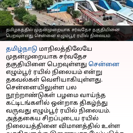
சென்னை எழும்பூர் ரயில்
நிலையம்
எழுதியவர்
Oct 16, 2023
01:18 pm
Nivetha P
தமிழகத்தில் முதன்முறையாக சர்வதேச தகுதியினை
பெறவுள்ளது சென்னை எழும்பூர் ரயில் நிலையம்
செய்தி முன்னோட்டம்
தமிழ்நாடு
மாநிலத்திலேயே
முதன்முறையாக சர்வதேச
தகுதியினை பெறவுள்ளது
சென்னை
எழும்பூர் ரயில் நிலையம் என்று
தகவல்கள் வெளியாகியுள்ளது.
சென்னையிலுள்ள பல
நூற்றாண்டுகள் பழமை வாய்ந்த
கட்டிடங்களில் ஒன்றாக திகழ்ந்து
வருவது எழும்பூர் ரயில் நிலையம்.
அத்தகைய சிறப்புடைய ரயில்
நிலையத்தினை விமானத்தில் உள்ள