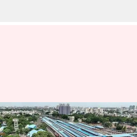
தமிழகத்தில்
முதன்முறையாக சர்வதேச
தகுதியினை பெறவுள்ளது