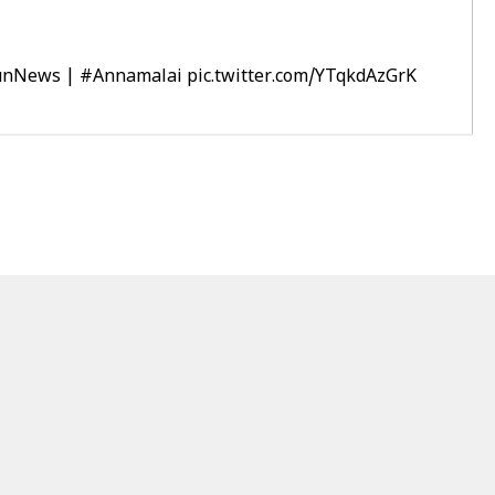
unNews
|
#Annamalai
pic.twitter.com/YTqkdAzGrK