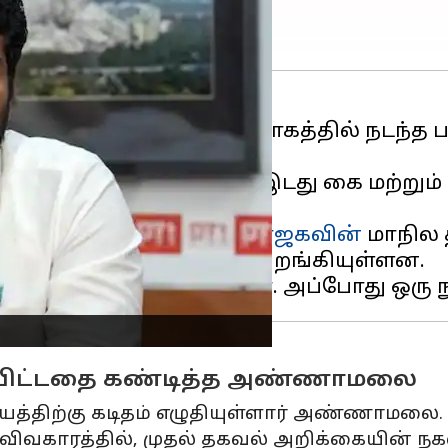
்ணா பல்கலைக்கழக
வளாகத்தில் நடந்த 
ார்.
அவர் தப்ப முயன்றதால், இடது கை மற்றும்
தியப்பட்டது.
ட்சியை சேர்ந்தவர் என
பாஜகவின்
மாநில
 கண்டன ஆர்ப்பாட்டத்தில் இறங்கியுள்ளன.
ியிட்டதை கண்டித்த அண்ணாமலை
த்திற்கு கடிதம் எழுதியுள்ளார் அண்ணாமலை.
காரத்தில், முதல் தகவல் அறிக்கையின் நகல்