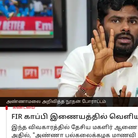
எழுதியவர்
Dec 26, 2024
04:38 pm
Venkatalakshmi V
செய்தி முன்னோட்டம்
நாட்டையே உலுக்கியுள்ள
சென்னை
அண
ஒருவர் இதுவரை
கைது
செய்யப்பட்டுள்ள
அவரிடம் விசாரணை நடத்திய நேரத்தில் 
தகவல் வெளியானது. அவர் மீது FIR-உம் ப
இந்த விவகாரத்தில் கைதானவர் திமுக க
எழுப்ப, அதே நேரத்தில் எதிர்க்கட்சிகள்
அண்ணாமலை அறிவித்த நூதன போராட்டம்
கண்டனம்
FIR காப்பி இணையத்தில் வெள
இந்த விவகாரத்தில் தேசிய மகளிர் ஆணைய
அதில், "அண்ணா பல்கலைக்கழக மாணவி விவ