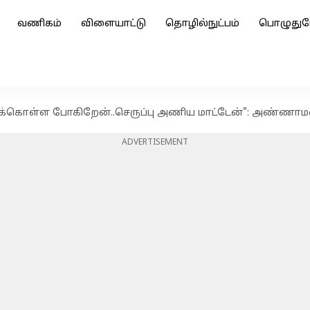
வணிகம்
விளையாட்டு
தொழில்நுட்பம்
பொழுதுப
துக்கொள்ள போகிறேன்..செருப்பு அணிய மாட்டேன்": அண்ணா
ADVERTISEMENT