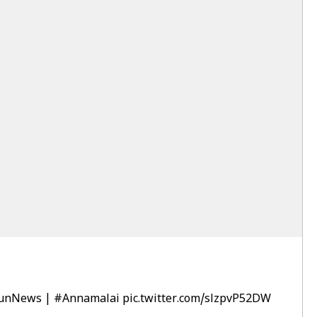
unNews
|
#Annamalai
pic.twitter.com/slzpvP52DW