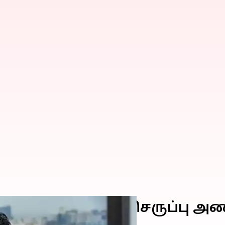
ள்ள போகிறேன்..செருப்பு அண
தன போராட்டம்