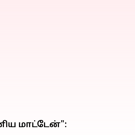
ிய மாட்டேன்":