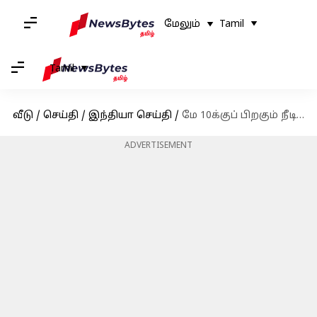
மேலும்
Tamil
Tamil
வீடு
/
செய்தி
/
இந்தியா செய்தி
/
மே 10க்குப் பிறகும் நீடித்த ஆபரேஷன் சிந்தூர்; புதிய தகவலை வெளியிட்ட இந்திய ராணுவத் தளபதி
ADVERTISEMENT