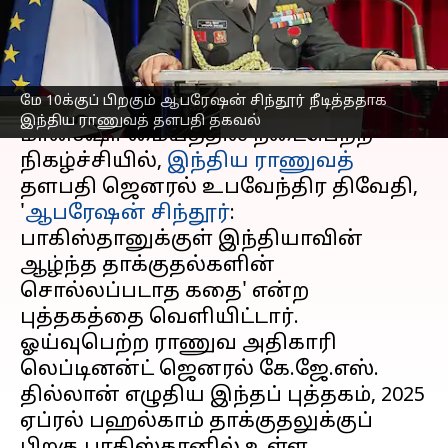
இந்திய ராணுவத் தளபதி
எழுதியவர்
Sep 06, 2025
07:49 am
Sekar Chinnappan
செய்தி முன்னோட்டம்
மே 10க்குப் பிறகும் ஆபரேஷன் சிந்தூர் நீடித்ததாக
இந்திய ராணுவத் தளபதி தகவல்
மானக்ஷா மையத்தில் நடைபெற்ற
நிகழ்ச்சியில்,
இந்திய ராணுவத்
தளபதி ஜெனரல் உபவேந்திர திவேதி,
'
ஆபரேஷன் சிந்தூர்
:
பாகிஸ்தானுக்குள் இந்தியாவின்
ஆழ்ந்த தாக்குதல்களின்
சொல்லப்படாத கதை' என்ற
புத்தகத்தை வெளியிட்டார்.
ஓய்வுபெற்ற ராணுவ அதிகாரி
லெப்டினன்ட் ஜெனரல் கே.ஜே.எஸ்.
தில்லான் எழுதிய இந்தப் புத்தகம், 2025
ஏப்ரல் பஹல்காம் தாக்குதலுக்குப்