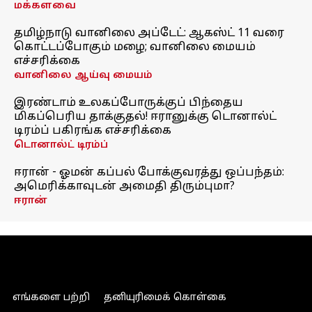
மக்களவை
தமிழ்நாடு வானிலை அப்டேட்: ஆகஸ்ட் 11 வரை
கொட்டப்போகும் மழை; வானிலை மையம்
எச்சரிக்கை
வானிலை ஆய்வு மையம்
இரண்டாம் உலகப்போருக்குப் பிந்தைய
மிகப்பெரிய தாக்குதல்! ஈரானுக்கு டொனால்ட்
டிரம்ப் பகிரங்க எச்சரிக்கை
டொனால்ட் டிரம்ப்
ஈரான் - ஓமன் கப்பல் போக்குவரத்து ஒப்பந்தம்:
அமெரிக்காவுடன் அமைதி திரும்புமா?
ஈரான்
எங்களை பற்றி
தனியுரிமைக் கொள்கை