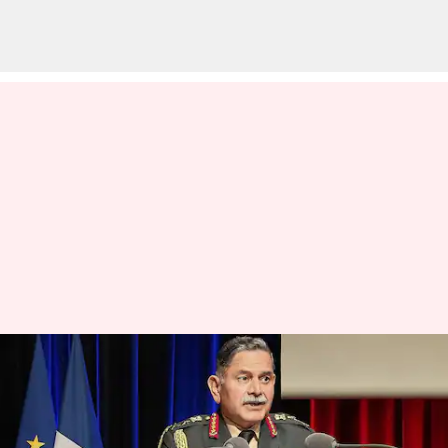
மே 10க்குப் பிறகும் நீடித்த
ஆபரேஷன் சிந்தூர்; புதிய
தகவலை வெளியிட்ட