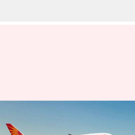
டிஜிட்டல் சேவைகளை
மேம்படுத்த 200 மில்லியன்
டாலர்களை முதலீடு