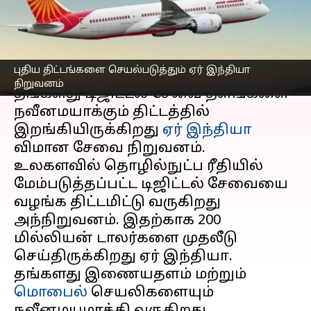
செய்யும் ஏர் இந்தியா!
எழுதியவர்
Apr 26, 2023
10:13 am
Prasanna Venkatesh
செய்தி முன்னோட்டம்
புதிய திட்டங்களை செயல்படுத்தும் ஏர் இந்தியா
நிறுவனம்
தங்களது டிஜிட்டல் சேவை தளங்களை
நவீனமயாக்கும் திட்டத்தில்
இறங்கியிருக்கிறது
ஏர் இந்தியா
விமான சேவை நிறுவனம்.
உலகளவில் தொழில்நுட்ப ரீதியில்
மேம்படுத்தப்பட்ட டிஜிட்டல் சேவையை
வழங்க திட்டமிட்டு வருகிறது
அந்நிறுவனம். இதற்காக 200
மில்லியன் டாலர்களை முதலீடு
செய்திருக்கிறது ஏர் இந்தியா.
தங்களது இணையதளம் மற்றும்
மொபைல்
செயலிகளையும்