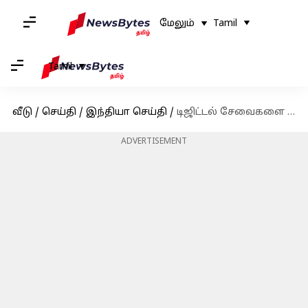
மேலும்
Tamil
Tamil
வீடு
/
செய்தி
/
இந்தியா செய்தி
/
டிஜிட்டல் சேவைகளை மேம்படுத்த 200 மில்லியன் டாலர்களை முதலீடு செய்யும் ஏர் இந்தியா!
ADVERTISEMENT