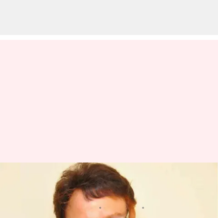
நடிகர் சரத்பாபுவின்
உடல்நிலை கவலைக்கிடம்
எழுதியவர்
Apr 24, 2023
08:11 am
Venkatalakshmi V