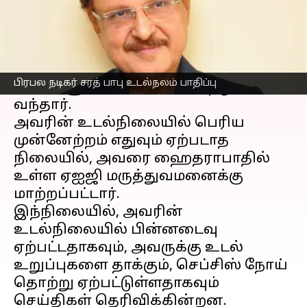
செய்தி முன்னோட்டம்
பிரபல
தமிழ் நடிகர்
சரத் பாபு, உடல்
உறுப்புகள் அழற்சி காரணமாக,
பிரபல நடிகர் சரத் பாபு உடல்நலம் பாதிப்பு
பெங்களூரில் சிகிச்சை பெற்று
வந்தார்.
அவரின் உடல்நிலையில் பெரிய
முன்னேற்றம் எதுவும் ஏற்படாத
நிலையில், அவரை ஹைதராபாதில்
உள்ள ஏஐஜி மருத்துவமனைக்கு
மாற்றப்பட்டார்.
இந்நிலையில், அவரின்
உடல்நிலையில் பின்னடைவு
ஏற்பட்டதாகவும், அவருக்கு உடல்
உறுப்புகளை தாக்கும், செப்சிஸ் நோய்
தொற்று ஏற்பட்டுள்ளதாகவும்
செய்திகள் தெரிவிக்கின்றன.