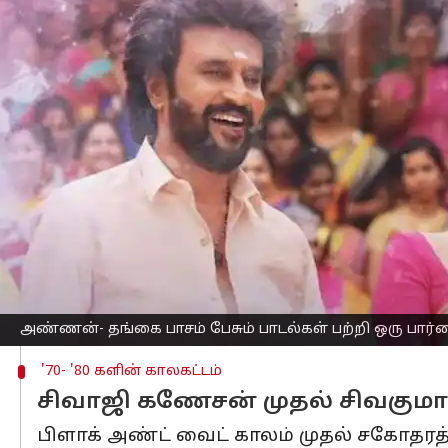
எழுதியவர்
Aug 19, 2024
01:15 pm
Venkatalakshmi V
செய்தி முன்னோட்டம்
இன்று ரக்ஷாபந்தன் விழா. வடஇந்தியர
ஆண்களையும் பெண்களையும் இணைக்கு
பாலமாகவும் கொண்டாடப்படும் ரக்ஷாபந்
நிகழ்வுகளில் ஒன்று.
ரக்ஷாபந்தன் விழா அன்று பெண்கள், தங
ராக்கி கயிறு கட்டுவது வழக்கம்.
இக்கயிறை அணிந்துகொள்வதன் மூலம், அ
நம்பிக்கையின் அடிப்படையில், இந்த விழ
இந்த நாளில்
தமிழ் சினிமாவில்
அண்ணன்- தங்கை பாசம் பேசும் பாடல்கள் பற்றி ஒரு பார்
'70- '80 களின் காலகட்டம்
சிவாஜி கணேசன் முதல் சிவகுமா
பிளாக் அண்ட் வைட் காலம் முதல் சகோதரத