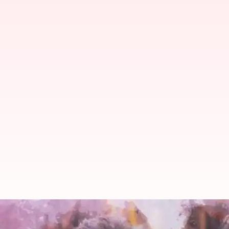
ரக்ஷாபந்தன் ஸ்பெஷல்: சக