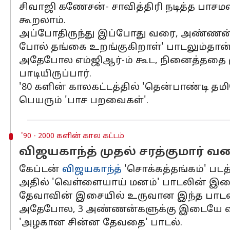
சிவாஜி கணேசன்- சாவித்திரி நடித்த பாச
கூறலாம்.
அப்போதிருந்து இப்போது வரை, அண்ணன் - த
போல் தங்கை உறங்குகிறாள்' பாடலும்தான்
அதேபோல எம்ஜிஆர்-ம் கூட, நினைத்ததை மு
பாடியிருப்பார்.
'80 களின் காலகட்டத்தில் 'தென்பாண்டி தமி
பெயரும் 'பாச பறவைகள்'.
'90 - 2000 களின் கால கட்டம்
விஜயகாந்த் முதல் சரத்குமார் வ
கேப்டன்
விஜயகாந்த்
'சொக்கத்தங்கம்' படத
அதில் 'வெள்ளையாய் மனம்' பாடலின் இசை 
தேவாவின் இசையில் உருவான இந்த பாடல
அதேபோல, 3 அண்ணன்களுக்கு இடையே வளரும்
'அழகான சின்ன தேவதை' பாடல்.