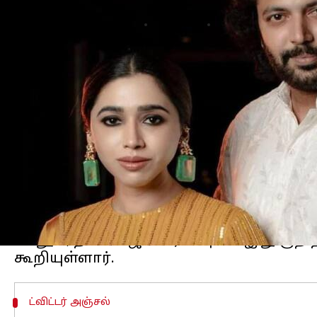
எழுதியவர்
Sep 11, 2024
10:38 am
Venkatalakshmi V
செய்தி முன்னோட்டம்
இரண்டு தினங்களுக்கு முன்னர் தன்ன
ரவி
.
நீண்ட ஆலோசனைக்கு பின்னர் தனது
மன
தெரிவித்திருந்தார்.
தன்னை சார்ந்தவர்களின் நலனை கருத்தில
இந்த நிலையில் ஜெயம் ரவியின் மனைவி 
அதில், இந்த விவாகரத்து முடிவு ஒரு சார
என்றும், குடும்ப நலன் கருதி எடுக்கப்பட்
மேலும், தான் ஜெயம் ரவியுடன் இது குறி
ட்விட்டர் அஞ்சல்