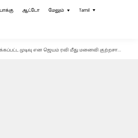
ோக்கு
ஆட்டோ
மேலும்
Tamil
கப்பட்ட முடிவு என ஜெயம் ரவி மீது மனைவி குற்றசாட்டு