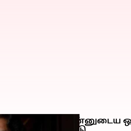
திறந்த ஆர்த்தி: தன்னுடைய ஒப
 மனைவி குற்றசாட்டு