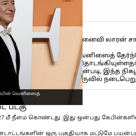
்றும் அவரது வருங்கால மனைவி லாரன் ச
த்திற்கு
இத்தாலியின்
வெனிஸைத் தேர்ந்த
ஒரு உள்ளூர் அறிக்கையின்படி, இந்த நிக
லியின் வெனிஸைத்
ட் படகு
27 மீ நீளம் கொண்டது. இது ஒன்பது கேபின்களில
டாட்டங்களின் ஒரு பகுதியாக மட்டுமே பயன்பட