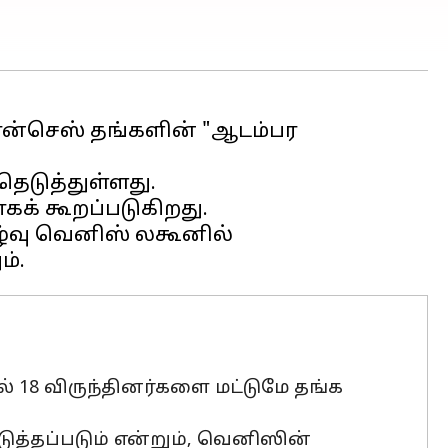
ான்செஸ் தங்களின் "ஆடம்பர
ெடுத்துள்ளது.
ழ்வு வெனிஸ் லகூனில்
் 18 விருந்தினர்களை மட்டுமே தங்க
ுத்தப்படும் என்றும், வெனிஸின்