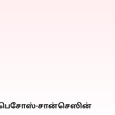
ப் பெசோஸ்-சான்செஸின்