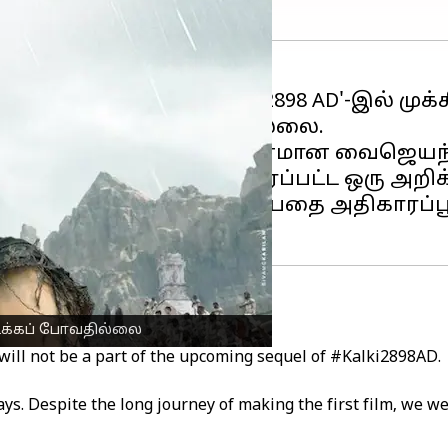
திய
திரைப்படமான
'கல்கி 2898 AD'-இல் முக
மீண்டும் நடிக்கப் போவதில்லை.
 உள்ள தயாரிப்பு நிறுவனமான வைஜெயந்தி 
முன்னர்
ட்விட்டர்
) இல் பகிரப்பட்ட ஒரு அறி
adukone நடிக்க மாட்டார் என்பதை அதிகாரப
டிக்கப் போவதில்லை
will not be a part of the upcoming sequel of
#Kalki2898AD
.
ys. Despite the long journey of making the first film, we we