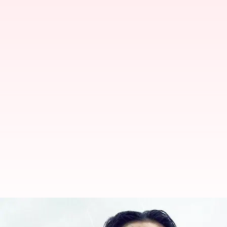
'கல்கி 2898 கி.பி' திரைப்ப