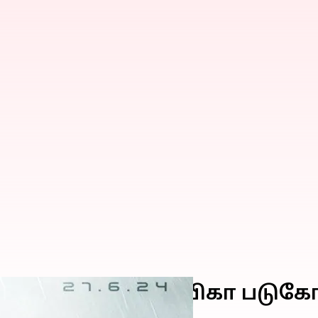
ட தொடரிலிருந்து தீபிகா படுகோன