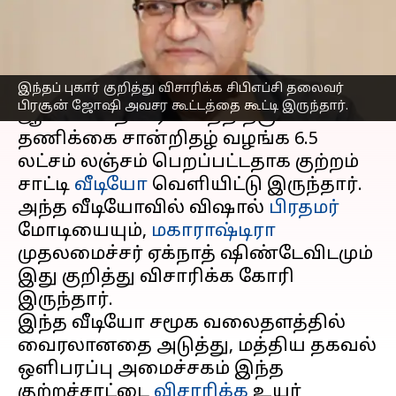
எழுதியவர்
Oct 04, 2023
05:10 pm
Srinath r
செய்தி முன்னோட்டம்
இந்தப் புகார் குறித்து விசாரிக்க சிபிஎப்சி தலைவர்
நடிகர்
விஷால்
சமீபத்தில் தனது மார்க்
பிரசூன் ஜோஷி அவசர கூட்டத்தை கூட்டி இருந்தார்.
ஆண்டனி திரைப்படத்திற்கு
தணிக்கை சான்றிதழ் வழங்க ₹6.5
லட்சம் லஞ்சம் பெறப்பட்டதாக குற்றம்
சாட்டி
வீடியோ
வெளியிட்டு இருந்தார்.
அந்த வீடியோவில் விஷால்
பிரதமர்
மோடியையும்,
மகாராஷ்டிரா
முதலமைச்சர் ஏக்நாத் ஷிண்டேவிடமும்
இது குறித்து விசாரிக்க கோரி
இருந்தார்.
இந்த வீடியோ சமூக வலைதளத்தில்
வைரலானதை அடுத்து, மத்திய தகவல்
ஒளிபரப்பு அமைச்சகம் இந்த
குற்றச்சாட்டை
விசாரிக்க
உயர்