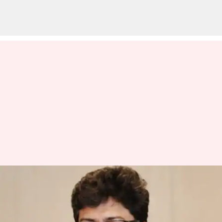
நடிகர் விஷாலின் லஞ்ச
குற்றச்சாட்டுக்கு,
சென்சார் போர்டு பதில்