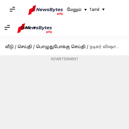
மேலும்
Tamil
Tamil
வீடு
/
செய்தி
/
பொழுதுபோக்கு செய்தி
/
நடிகர் விஷாலின் லஞ்ச குற்றச்சாட்டுக்கு, சென்சார் போர்டு பதில்
ADVERTISEMENT