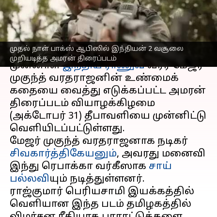
சாதனை முறியடிப்பு
எழுதியவர்
Nov 01, 2024
08:11 am
Sekar Chinnappan
செய்தி முன்னோட்டம்
முதல் நாள் பாக்ஸ் ஆபிஸில் இந்தியன் 2 வசூலை
முறியடித்த அமரன் திரைப்படம்
முன்னாள்
இந்திய ராணுவ
வீரர் மேஜர்
முகுந்த் வரதராஜனின் உண்மைக்
கதையை வைத்து எடுக்கப்பட்ட அமரன்
திரைப்படம் வியாழக்கிழமை
(அக்டோபர் 31) தீபாவளியை முன்னிட்டு
வெளியிடப்பட்டுள்ளது.
மேஜர் முகுந்த் வரதராஜனாக நடிகர்
சிவகார்த்திகேயனும்
, அவரது மனைவி
இந்து ரெபாக்கா வர்கீஸாக
சாய்
பல்லவி
யும் நடித்துள்ளனர்.
ராஜ்குமார் பெரியசாமி இயக்கத்தில்
வெளியான இந்த படம் தமிழகத்தில்