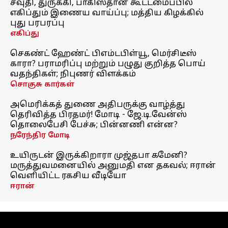
சவுதி, துருக்கி, பாகிஸ்தான் கூட்டமைப்பில்
எகிப்தும் இணைய வாய்ப்பு; மத்திய கிழக்கில்
புது பரபரப்பு
எகிப்து
செகண்ட் ஹேண்ட் பிஎம்டபிள்யூ, மெர்சிடீஸ்
காரா? பராமரிப்பு மற்றும் பழுது குறித்த பொய்
வதந்திகள்; நிபுணர் விளக்கம்
சொகுசு கார்கள்
அமெரிக்கத் துணை அதிபருக்கு வாழ்த்து
தெரிவித்த பிரதமர்! மோடி - ஜே.டி.வேன்ஸ்
தொலைபேசி பேச்சு; பின்னணி என்ன?
நரேந்திர மோடி
உயிருடன் இருக்கிறாரா முஜ்தபா கமேனி?
மருத்துவமனையில் அனுமதி என தகவல்; ஈரான்
வெளியிட்ட ரகசிய வீடியோ
ஈரான்