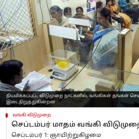
எழுதியவர்
Aug 26, 2024
03:09 pm
Venkatalakshmi V
செய்தி முன்னோட்டம்
இந்தியா
ஆண்டு முழுவதும் பரந்த அள
இந்த விடுமுறைகளில் தேசிய
விடுமுறை
ஆகியவை அடங்கும்.
இந்த நியமிக்கப்பட்ட விடுமுறை நாட்கள
சேவைகள் கிடைக்காது.
இருப்பினும், நவீன டிஜிட்டல் வங்கி தீர்
ஆன்லைன் பேங்கிங் தளங்கள், மொபைல் பய
முறைகள் அணுகக்கூடியதாக இருக்கும்.
நியமிக்கப்பட்ட விடுமுறை நாட்களில், வங்கிகள் தங்கள் 
இடைநிறுத்துகின்றன
வங்கி விடுமுறை
செப்டம்பர் மாதம் வங்கி விடுமுற
செப்டம்பர் 1: ஞாயிற்றுகிழமை