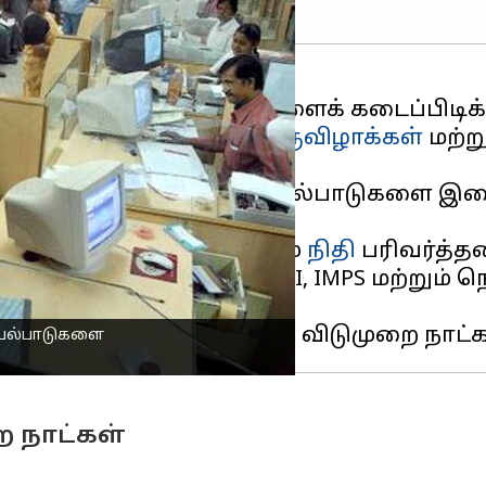
விலான
வங்கி
விடுமுறைகளைக் கடைப்பிடிக்
கள்
, மாநில-குறிப்பிட்ட
திருவிழாக்கள்
மற்ற
ில், வங்கிகள் தங்கள் செயல்பாடுகளை இடை
வுகள் விடுமுறை நாட்களிலும்
நிதி
பரிவர்த்த
ன்பாடுகள் மற்றும் UPI, IMPS மற்றும் நெ
செயல்பாடுகளை
ை நாட்கள்