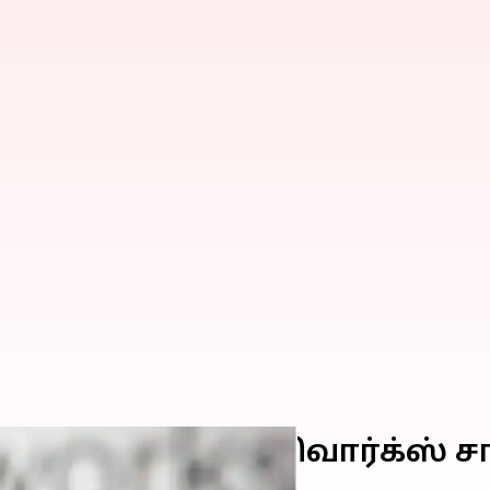
றைப்பு; ஃப்ரெஷ்வொர்க்ஸ் சா