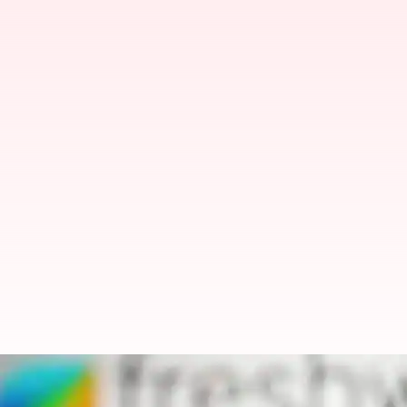
13 சதவீத ஊழியர்கள் ஆட்கு
அறிவிப்பு