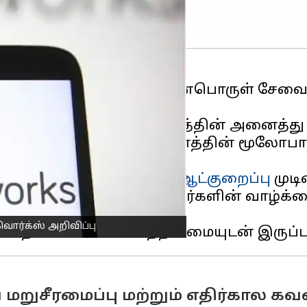
்தையில் பட்டியலிடப்பட்ட மென்பொருள் ச
்க வழிவகுக்கும். நிறுவனத்தின் அனைத்த
ளிதாக்குவதற்கும் நிறுவனத்தின் மூலோபாய
ு.
ாரி டென்னிஸ் உட்சைட்
ஆட்குறைப்பு
முடி
ியுள்ள கடிதத்தில், "ஊழியர்களின் வாழ்க
ம் இல்லை.
ொர்க்ஸ் அறிவிப்பு
றுசீரமைப்பு மற்றும் எதிர்கால க