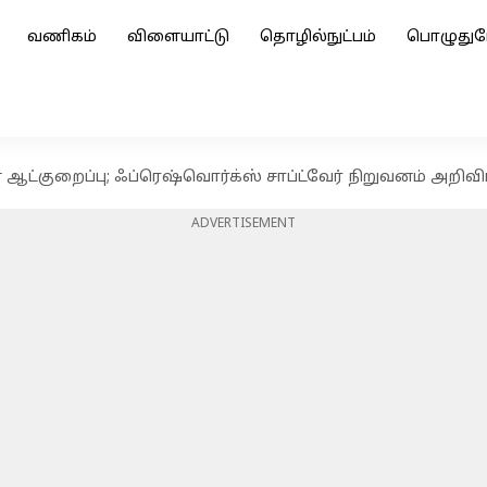
வணிகம்
விளையாட்டு
தொழில்நுட்பம்
பொழுதுப
ஆட்குறைப்பு; ஃப்ரெஷ்வொர்க்ஸ் சாப்ட்வேர் நிறுவனம் அறிவிப
ADVERTISEMENT