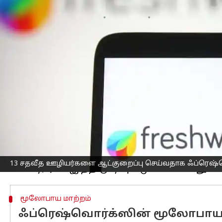
எழுதியவர்
Nov 07, 2024
11:33 am
Sekar Chinnappan
செய்தி முன்னோட்டம்
அமெரிக்கா
வின் நாஸ்டாக் பங்குச் சந
பணியாளர்களில் 13% குறைக்க உள்ளது.
இந்த முடிவு சுமார் 660 வேலைகளை இழக
மேம்படுத்துவதற்கும் செயல்பாடுகளை எ
நடவடிக்கை எடுக்கப்படுவதாக தெரிகிறத
ஃப்ரெஷ்வொர்க்ஸ்தலைமை செயல் அதிக
ஊழியர்களுக்கு இதுகுறித்து அவர் எழுத
முடிவை எடுக்க நல்ல நேரம் என்று எதுவு
13 சதவீத ஊழியர்களை ஆட்குறைப்பு செய்வதாக ஃப்ரெஷ்வ
மூலோபாய மாற்றம்
ஃப்ரெஷ்வொர்க்ஸின் மூலோபாய ம