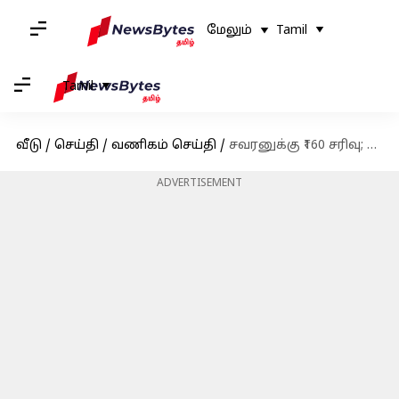
மேலும்
Tamil
Tamil
வீடு
/
செய்தி
/
வணிகம் செய்தி
/
சவரனுக்கு ₹160 சரிவு; இன்றைய (செப்டம்பர் 12) தங்கம் வெள்ளி விலை நிலவரம்
ADVERTISEMENT