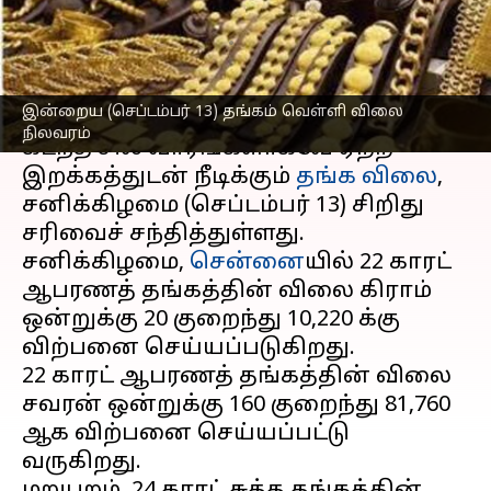
நிலவரம்
எழுதியவர்
Sep 13, 2025
10:14 am
Sekar Chinnappan
செய்தி முன்னோட்டம்
இன்றைய (செப்டம்பர் 13) தங்கம் வெள்ளி விலை
நிலவரம்
கடந்த சில வாரங்களாகவே ஏற்ற
இறக்கத்துடன் நீடிக்கும்
தங்க விலை
,
சனிக்கிழமை (செப்டம்பர் 13) சிறிது
சரிவைச் சந்தித்துள்ளது.
சனிக்கிழமை,
சென்னை
யில் 22 காரட்
ஆபரணத் தங்கத்தின் விலை கிராம்
ஒன்றுக்கு ₹20 குறைந்து ₹10,220 க்கு
விற்பனை செய்யப்படுகிறது.
22 காரட் ஆபரணத் தங்கத்தின் விலை
சவரன் ஒன்றுக்கு ₹160 குறைந்து ₹81,760
ஆக விற்பனை செய்யப்பட்டு
வருகிறது.