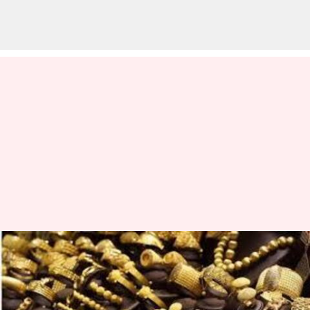
சவரனுக்கு ₹160 சரிவு;
இன்றைய (செப்டம்பர் 12)
தங்கம் வெள்ளி விலை