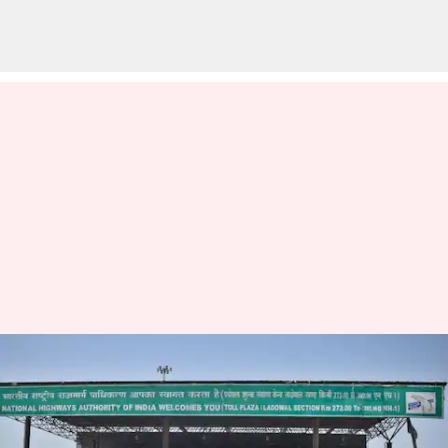
டோல் கட்டண விதிகளில்
புதிய மாற்றங்கள்; 20 கிமீ
தூரத்திற்கு கட்டணம்