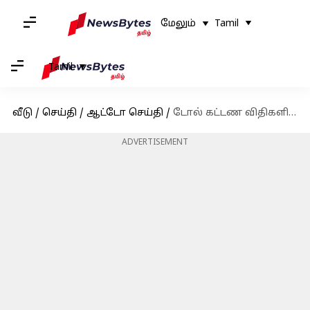
மேலும்
Tamil
Tamil
வீடு
/
செய்தி
/
ஆட்டோ செய்தி
/
டோல் கட்டண விதிகளில் புதிய மாற்றங்கள்; 20 கிமீ தூரத்திற்கு கட்டணம் ஏதுமில்லை
ADVERTISEMENT