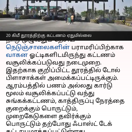
ஏதுமில்லை
எழுதியவர்
Sep 11, 2024
03:05 pm
Venkatalakshmi V
செய்தி முன்னோட்டம்
20 கிமீ தூரத்திற்கு கட்டணம் ஏதுமில்லை
நாடு முழுவதும் தேசிய
நெடுஞ்சாலைகளின்
பராமரிப்பிற்காக
வாகன
ஓட்டிகளிடமிருந்து கட்டணம்
வசூலிக்கப்படுவது நடைமுறை.
இதற்காக குறிப்பிட்ட தூரத்தில் டோல்
பிளாசாக்கள் அமைக்கப்பட்டிருக்கும்.
ஆரம்பத்தில் பணம் அல்லது கார்டு
மூலம் வசூலிக்கப்பட்டு வந்து
சுங்கக்கட்டணம், காத்திருப்பு நேரத்தை
குறைக்கும் பொருட்டும்,
முறைகேடுகளை தவிர்க்கும்
பொருட்டும் தற்போது ஃபாஸ்ட் டேக்