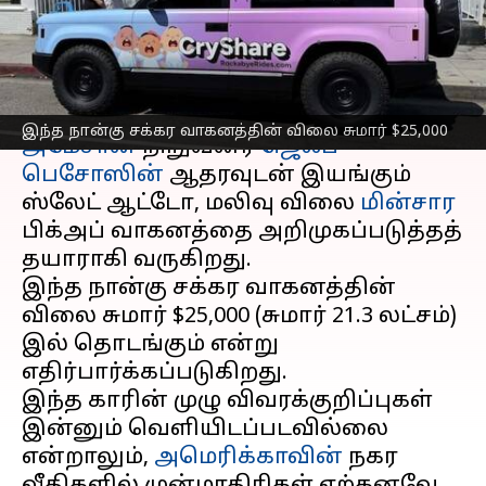
இருக்கும்!
எழுதியவர்
Apr 22, 2025
06:31 pm
Venkatalakshmi V
செய்தி முன்னோட்டம்
இந்த நான்கு சக்கர வாகனத்தின் விலை சுமார் $25,000
அமேசான்
நிறுவனர்
ஜெஃப்
பெசோஸின்
ஆதரவுடன் இயங்கும்
ஸ்லேட் ஆட்டோ, மலிவு விலை
மின்சார
பிக்அப் வாகனத்தை அறிமுகப்படுத்தத்
தயாராகி வருகிறது.
இந்த நான்கு சக்கர வாகனத்தின்
விலை சுமார் $25,000 (சுமார் ₹21.3 லட்சம்)
இல் தொடங்கும் என்று
எதிர்பார்க்கப்படுகிறது.
இந்த காரின் முழு விவரக்குறிப்புகள்
இன்னும் வெளியிடப்படவில்லை
என்றாலும்,
அமெரிக்காவின்
நகர