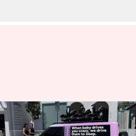
ஜெஃப் பெசோஸ் ஆதரவு
பெற்ற மலிவான மின்சார
SUV இப்படித்தான்