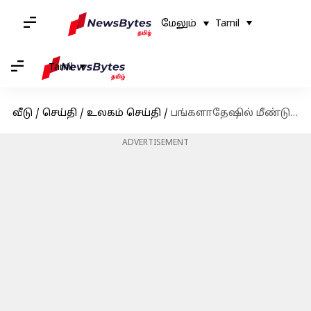
மேலும்
Tamil
Tamil
வீடு
/
செய்தி
/
உலகம் செய்தி
/
பங்களாதேஷில் மீண்டும் வன்முறை: இந்தியர்கள் 'தீவிர எச்சரிக்கையுடன்' இருக்குமாறு வலியுறுத்தப்பட்டுள்ளனர்
ADVERTISEMENT