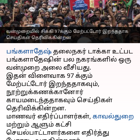
இருக்குமாறு
வலியுறுத்தப்பட்டுள்ளனர்
எழுதியவர்
Aug 05, 2024
10:03 am
Venkatalakshmi V
வன்முறையில் சிக்கி 97க்கும் மேற்பட்டோர் இறந்ததாக
செய்திகள் தெரிவிக்கின்றன
செய்தி முன்னோட்டம்
பங்களாதேஷ்
தலைநகர் டாக்கா உட்பட
பங்களாதேஷின் பல நகரங்களில் ஒரு
வன்முறை அலை வீசியது.
இதன் விளைவாக 97 க்கும்
மேற்பட்டோர் இறந்ததாகவும்,
நூற்றுக்கணக்கானோர்
காயமடைந்ததாகவும் செய்திகள்
தெரிவிக்கின்றன.
மாணவர் எதிர்ப்பாளர்கள்,
காவல்துறை
மற்றும் ஆளும் கட்சி
செயல்பாட்டாளர்களை எதிர்த்து