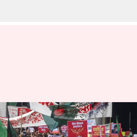
பங்களாதேஷில் மீண்டும்
வன்முறை: இந்தியர்கள்
'தீவிர எச்சரிக்கையுடன்'