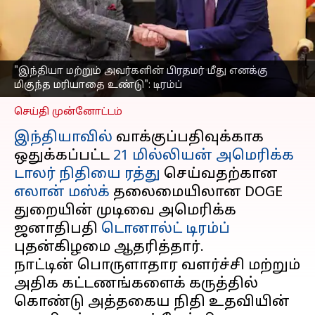
மானியத்தை ரத்து
செய்தது சரியே என்கிறார்
டிரம்ப்
எழுதியவர்
Feb 19, 2025
08:33 am
"இந்தியா மற்றும் அவர்களின் பிரதமர் மீது எனக்கு
Venkatalakshmi V
மிகுந்த மரியாதை உண்டு": டிரம்ப்
செய்தி முன்னோட்டம்
இந்தியாவில்
வாக்குப்பதிவுக்காக
ஒதுக்கப்பட்ட
21 மில்லியன் அமெரிக்க
டாலர் நிதியை ரத்து
செய்வதற்கான
எலான் மஸ்க்
தலைமையிலான DOGE
துறையின் முடிவை அமெரிக்க
ஜனாதிபதி
டொனால்ட் டிரம்ப்
புதன்கிழமை ஆதரித்தார்.
நாட்டின் பொருளாதார வளர்ச்சி மற்றும்
அதிக கட்டணங்களைக் கருத்தில்
கொண்டு அத்தகைய நிதி உதவியின்