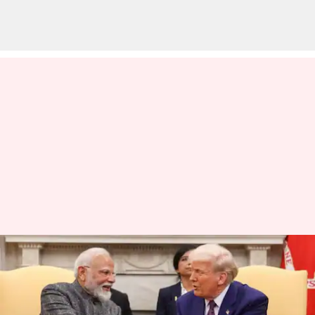
இந்தியாவில்
வாக்குப்பதிவுக்கான 21
மில்லியன் டாலர்