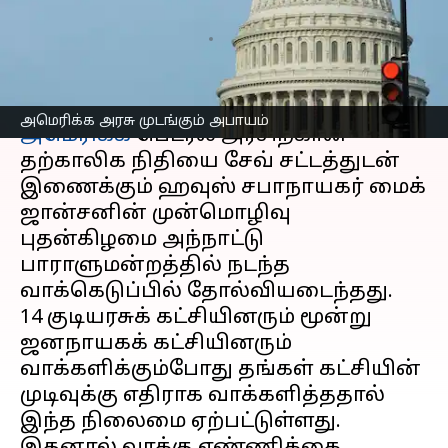
அபாயம்
எழுதியவர்
Sep 19, 2024
10:46 am
Sekar Chinnappan
செய்தி முன்னோட்டம்
அமெரிக்க அரசு முடங்கும் அபாயம்
அமெரிக்க
பெடரல் அரசிற்கான
தற்காலிக நிதியை சேவ் சட்டத்துடன்
இணைக்கும் ஹவுஸ் சபாநாயகர் மைக்
ஜான்சனின் முன்மொழிவு
புதன்கிழமை அந்நாட்டு
பாராளுமன்றத்தில் நடந்த
வாக்கெடுப்பில் தோல்வியடைந்தது.
14 குடியரசுக் கட்சியினரும் மூன்று
ஜனநாயகக் கட்சியினரும்
வாக்களிக்கும்போது தங்கள் கட்சியின்
முடிவுக்கு எதிராக வாக்களித்ததால்
இந்த நிலைமை ஏற்பட்டுள்ளது.