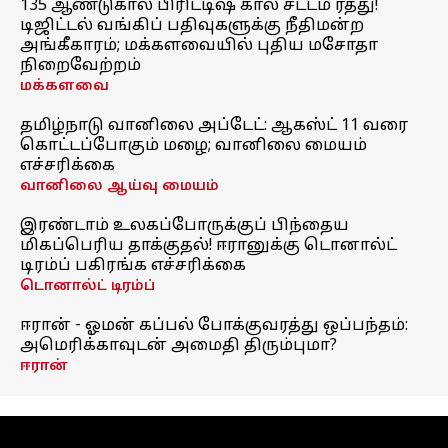
135 ஆண்டுகால பிரிட்டிஷ் கால சட்டம் ரத்து!
டிஜிட்டல் வங்கிப் பதிவுகளுக்கு நீதிமன்ற
அங்கீகாரம்; மக்களவையில் புதிய மசோதா
நிறைவேற்றம்
மக்களவை
தமிழ்நாடு வானிலை அப்டேட்: ஆகஸ்ட் 11 வரை
கொட்டப்போகும் மழை; வானிலை மையம்
எச்சரிக்கை
வானிலை ஆய்வு மையம்
இரண்டாம் உலகப்போருக்குப் பிந்தைய
மிகப்பெரிய தாக்குதல்! ஈரானுக்கு டொனால்ட்
டிரம்ப் பகிரங்க எச்சரிக்கை
டொனால்ட் டிரம்ப்
ஈரான் - ஓமன் கப்பல் போக்குவரத்து ஒப்பந்தம்:
அமெரிக்காவுடன் அமைதி திரும்புமா?
ஈரான்