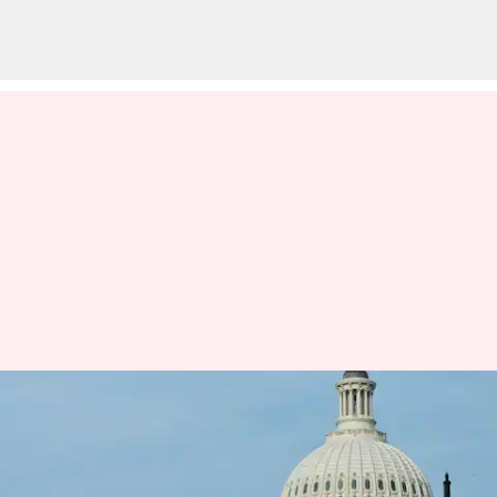
பாராளுமன்றத்தில் நிதி
மசோதா தோல்வி;
அமெரிக்க அரசு முடங்கும்