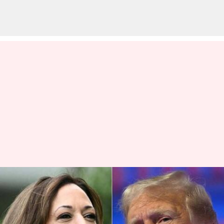
அமெரிக்க அதிபர் தேர்தல்
2024: முன்னிலையில்
டிரம்ப்; கமலாவின் நிலை