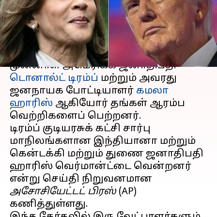
என்ன?
எழுதியவர்
Nov 06, 2024
06:34 am
Venkatalakshmi V
செய்தி முன்னோட்டம்
முன்னாள் அமெரிக்க ஜனாதிபதி
டொனால்ட் டிரம்ப்
மற்றும் அவரது
ஜனநாயக போட்டியாளர்
கமலா
ஹாரிஸ்
ஆகியோர் தங்கள் ஆரம்ப
வெற்றிகளைப் பெற்றனர்.
டிரம்ப் குடியரசுக் கட்சி சார்பு
மாநிலங்களான இந்தியானா மற்றும்
கென்டக்கி மற்றும் துணை ஜனாதிபதி
ஹாரிஸ் வெர்மான்ட்டை வென்றனர்
என்று செய்தி நிறுவனமான
அசோசியேட்டட் பிரஸ்
(AP)
கணித்துள்ளது.