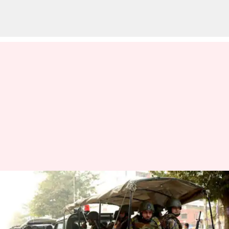
தலைநகரில்
குவிக்கப்படும் படைகள்;
பங்களாதேஷில் ராணுவம்