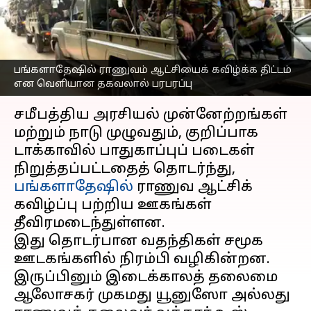
ஆட்சியைக் கவிழ்க்க
திட்டமா?
எழுதியவர்
Mar 25, 2025
04:49 pm
Sekar Chinnappan
பங்களாதேஷில் ராணுவம் ஆட்சியைக் கவிழ்க்க திட்டம்
என வெளியான தகவலால் பரபரப்பு
செய்தி முன்னோட்டம்
சமீபத்திய அரசியல் முன்னேற்றங்கள்
மற்றும் நாடு முழுவதும், குறிப்பாக
டாக்காவில் பாதுகாப்புப் படைகள்
நிறுத்தப்பட்டதைத் தொடர்ந்து,
பங்களாதேஷில்
ராணுவ ஆட்சிக்
கவிழ்ப்பு பற்றிய ஊகங்கள்
தீவிரமடைந்துள்ளன.
இது தொடர்பான வதந்திகள் சமூக
ஊடகங்களில் நிரம்பி வழிகின்றன.
இருப்பினும் இடைக்காலத் தலைமை
ஆலோசகர் முகமது யூனுஸோ அல்லது