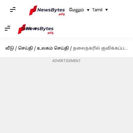
மேலும்
Tamil
Tamil
வீடு
/
செய்தி
/
உலகம் செய்தி
/
தலைநகரில் குவிக்கப்படும் படைகள்; பங்களாதேஷில் ராணுவம் ஆட்சியைக் கவிழ்க்க திட்டமா?
ADVERTISEMENT