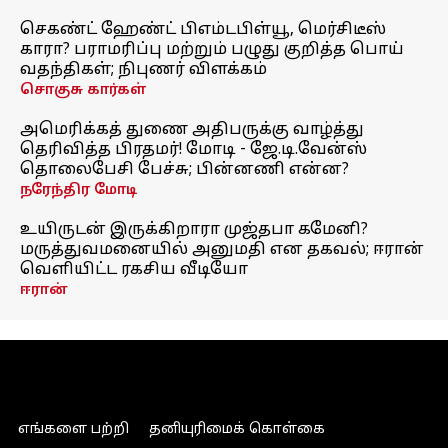
செகண்ட் ஹேண்ட் பிஎம்டபிள்யூ, மெர்சிடீஸ்
காரா? பராமரிப்பு மற்றும் பழுது குறித்த பொய்
வதந்திகள்; நிபுணர் விளக்கம்
சொகுசு கார்கள்
அமெரிக்கத் துணை அதிபருக்கு வாழ்த்து
தெரிவித்த பிரதமர்! மோடி - ஜே.டி.வேன்ஸ்
தொலைபேசி பேச்சு; பின்னணி என்ன?
நரேந்திர மோடி
உயிருடன் இருக்கிறாரா முஜ்தபா கமேனி?
மருத்துவமனையில் அனுமதி என தகவல்; ஈரான்
வெளியிட்ட ரகசிய வீடியோ
ஈரான்
எங்களை பற்றி
தனியுரிமைக் கொள்கை