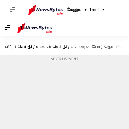
மேலும்
Tamil
Tamil
வீடு
/
செய்தி
/
உலகம் செய்தி
/
உக்ரைன் போர் தொடங்கியதற்கு ஜெலென்ஸ்கியை காரணம்: டொனால்ட் டிரம்ப் குற்றச்சாட்டு
ADVERTISEMENT