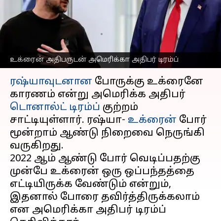
காரணம்: டொனால்ட்
டிரம்ப் குற்றச்சாட்டு
எழுதியவர்
Feb 19, 2025
01:32 pm
Venkatalakshmi V
உக்ரைன் அதிபருடன் அமெரிக்கா அதிபர் டிரம்ப்
செய்தி முன்னோட்டம்
ரஷ்யாவுடனான
போருக்கு உக்ரைனே
காரணம் என்று அமெரிக்க அதிபர்
டொனால்ட் டிரம்ப்
குற்றம்
சாட்டியுள்ளார். ரஷ்யா-
உக்ரைன்
போர்
மூன்றாம் ஆண்டு நிறைவை நெருங்கி
வருகிறது.
2022 ஆம் ஆண்டு போர் வெடிப்பதற்கு
முன்பே உக்ரைன் ஒரு ஒப்பந்தத்தை
எட்டியிருக்க வேண்டும் என்றும்,
இதனால் போரை தவிர்த்திருக்கலாம்
என அமெரிக்கா அதிபர் டிரம்ப்