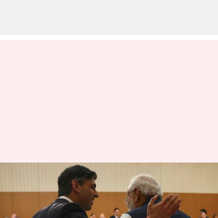
பிரதமர் மோடி, ரிஷி சுனக்
சந்திப்பு: ஜப்பானில்
சந்தித்து பேச்சு வார்த்தை