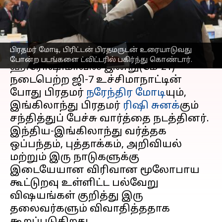
நடத்திய தலைவர்கள்
எழுதியவர்
May 21, 2023
05:46 pm
Sindhuja SM
செய்தி முன்னோட்டம்
பிரதமர் மோடி, பிரிட்டன் பிரதமருடன் உரையாடுவது
போன்ற படங்களை ட்விட்டரில் பகிர்ந்து கொண்டார்.
ஹிரோஷிமாவில் இன்று(மே-21)
நடைபெற்ற ஜி-7 உச்சிமாநாட்டின்
போது பிரதமர்
நரேந்திர மோடி
யும்,
இங்கிலாந்து பிரதமர்
ரிஷி சுனக்
கும்
சந்தித்துப் பேச்சு வார்த்தை நடத்தினர்.
இந்திய-இங்கிலாந்து வர்த்தக
ஒப்பந்தம், புத்தாக்கம், அறிவியல்
மற்றும் இரு நாடுகளுக்கு
இடையேயான விரிவான மூலோபாய
கூட்டுறவு உள்ளிட்ட பல்வேறு
விஷயங்கள் குறித்து இரு
தலைவர்களும் விவாதித்ததாக