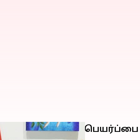
திருக்குறள்' மொழிபெயர்ப்பை