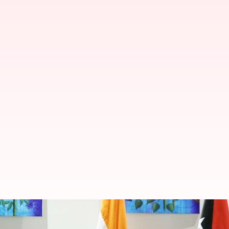
பப்புவா நியூ கினியாவில் '
மோடி