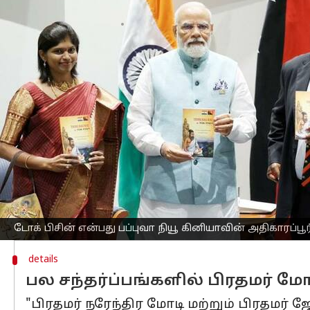
எழுதியவர்
May 22, 2023
10:14 am
Sindhuja SM
செய்தி முன்னோட்டம்
பப்புவா நியூ கினியா நாட்டு மக்களிடம
மொழியில் 'திருக்குறளை' பிரதமர்
நரேந்
பப்புவா நியூ கினியா நாட்டிற்கு நேற்ற
சேர்ந்து இன்று(மே 22) 'திருக்குறளை' வெ
இந்தியா
விற்கும், 14 பசிபிக் தீவு நா
மாநாடு நடத்தப்பட்டது. அந்த மாநாட்ட
டோக் பிசின் என்பது பப்புவா நியூ கினியாவின் அதிகாரப்பூ
details
பல சந்தர்ப்பங்களில் பிரதமர் மோ
"பிரதமர் நரேந்திர மோடி மற்றும் பிரதமர்