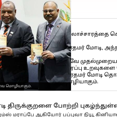
் இந்திய சிந்தனை மற்றும் கலாச்சாரத்தை 
திர மோடி
வெளியிட்டார்.
ு முதன் முறையாக சென்ற பிரதமர் மோடி, அந
ளியிட்டார்.
டுகளுக்கும் இடையிலான இருதரப்பு உறவுகளை 
ை மராபேவுடன் இணைந்து பிரதமர் மோடி தொக
ர்வ மொழியாகும்.
டி திருக்குறளை போற்றி புகழ்ந்துள்
 ஜேம்ஸ் மராப்பே ஆகியோர் பப்புவா நியூ கினிய