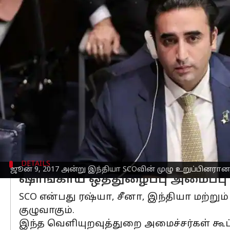
எழுதியவர்
Apr 20, 2023
02:29 pm
Sindhuja SM
செய்தி முன்னோட்டம்
கோவா
வில் நடைபெறும் ஷாங்காய் ஒத்து
கொள்வதற்காக
பாகிஸ்தான்
வெளியுறவுத
என்று NDTV செய்தி நிறுவனம் தெரிவித்த
2014ஆம் ஆண்டு முன்னாள் பாகிஸ்தான் ப
ஒருவர் இந்தியா வருவது இதுவே முதல்ம
மே 4-5ஆம் தேதிகளில் நடைபெற இருக்கு
DETAILS
ஜூன் 9, 2017 அன்று இந்தியா SCOவின் முழு உறுப்பினரான
ஷாங்காய் ஒத்துழைப்பு அமைப்பு
SCO என்பது ரஷ்யா, சீனா, இந்தியா மற்று
குழுவாகும்.
இந்த வெளியுறவுத்துறை அமைச்சர்கள் கூட