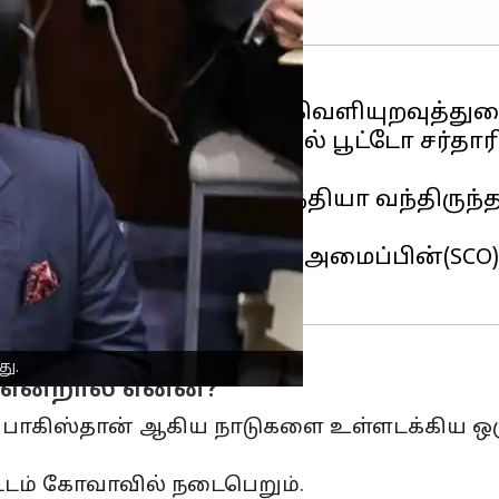
ழைப்பு அமைப்பின்(SCO) வெளியுறவுத்துறை
்துறை அமைச்சர் பிலாவல் பூட்டோ சர்தாரி
ுள்ளது.
ிரதமர் நவாஸ் ஷெரீப் இந்தியா வந்திருந்த
ுறையாகும்.
ம் ஷாங்காய் ஒத்துழைப்பு அமைப்பின்(SCO
து.
 என்றால் என்ன?
ம் பாகிஸ்தான் ஆகிய நாடுகளை உள்ளடக்கிய ஒரு 
்டம் கோவாவில் நடைபெறும்.