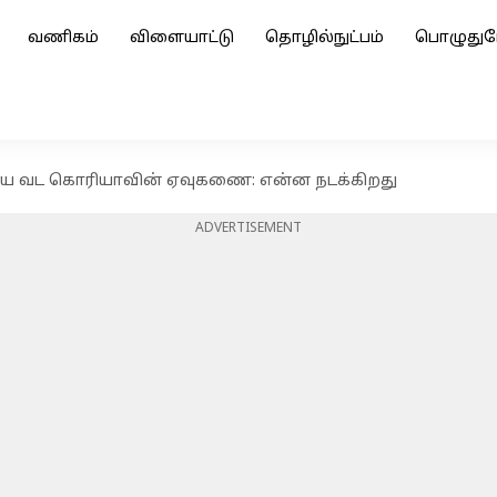
வணிகம்
விளையாட்டு
தொழில்நுட்பம்
பொழுதுப
கிய வட கொரியாவின் ஏவுகணை: என்ன நடக்கிறது
ADVERTISEMENT