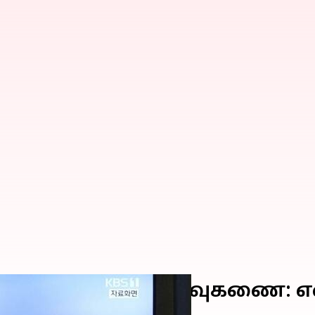
வட கொரியாவின் ஏவுகணை: எ