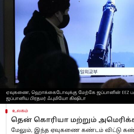
எழுதியவர்
Feb 18, 2023
05:57 pm
Sindhuja SM
செய்தி முன்னோட்டம்
வடகொரியாவிலிருந்து
ஏவப்பட்ட சந்தே
மண்டலத்திற்குள் தரையிறங்கி இருக்கலாம
"வட கொரியா ஏவிய பாலிஸ்டிக் ஏவுகணை
தெரிகிறது" என்று கிஷிடா செய்தியாளர்
முன்னதாக, ஜப்பானின் துணை பாதுக
உள்ள ஓஷிமா தீவுக்கு மேற்கே சுமார் 2
தரையிறங்கும் என்று எதிர்பார்க்கப்படுகி
கிஷிடா, "பொதுமக்களுக்குத் தகவல்களை
ஏவுகணை, ஹொக்கைடோவுக்கு மேற்கே ஜப்பானின் EEZ பகுத
ஜப்பானிய பிரதமர் ஃபுமியோ கிஷிடா
உலகம்
தென் கொரியா மற்றும் அமெரிக்
மேலும், இந்த ஏவுகணை கண்டம் விட்டு கண்