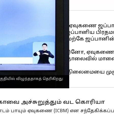
கத்திற்கிடமான பாலிஸ்டிக் ஏவுகணை ஜப்
் என்று இன்று(பிப் 18) ஜப்பானிய பிரதமர
, ஹொக்கைடோவுக்கு மேற்கே ஜப்பானின் E
களிடம் கூறினார்.
ாப்பு அமைச்சர் தோஷிரோ இனோ, ஏவுகணை
00 கிலோமீட்டர் (125 மைல்) தொலைவில் மால
றது என்றார்.
 வழங்கவும், பாதுகாப்பு நிலைமையை முழு
ியில் விழுந்ததாகத் தெரிகிறது:
காவை அச்சுறுத்தும் வட கொரியா
டம் பாயும் ஏவுகணை (ICBM) என சந்தேகிக்கப்