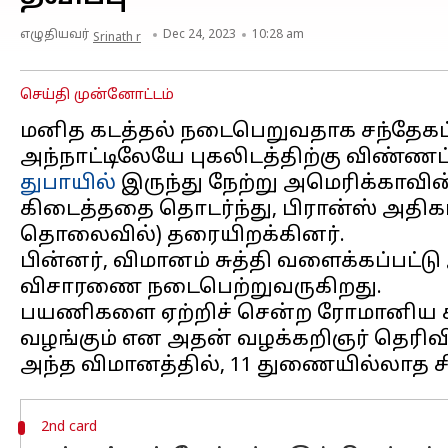
எழுதியவர்
Dec 24, 2023
10:28 am
Srinath r
செய்தி முன்னோட்டம்
மனித கடத்தல் நடைபெறுவதாக சந்தேகப்
துபாயில்
இருந்து நேற்று அமெரிக்காவி
கிடைத்ததை தொடர்ந்து, பிரான்ஸ் அதிகா
தொலைவில்) தரையிறக்கினர்.
பின்னர், விமானம் சுத்தி வளைக்கப்பட்ட
விசாரணை நடைபெற்றுவருகிறது.
பயணிகளை ஏற்றிச் சென்ற ரோமானிய சார
வழங்கும் என அதன் வழக்கறிஞர் தெரிவித
2nd card