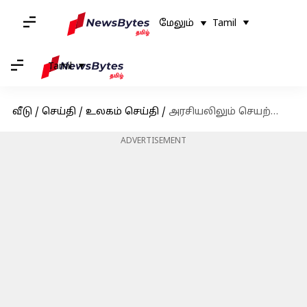
மேலும்
Tamil
Tamil
வீடு
/
செய்தி
/
உலகம் செய்தி
/
அரசியலிலும் செயற்கை நுண்ணறிவு; ஜப்பானில் கட்சித் தலைவராக ஏஐ நியமனம்
ADVERTISEMENT