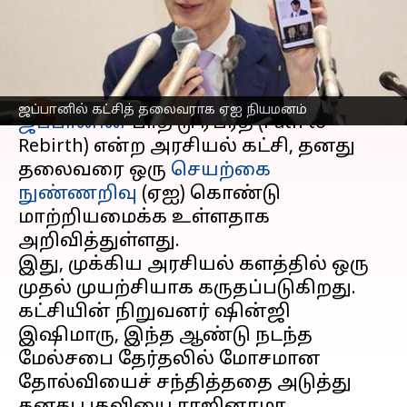
நியமனம்
எழுதியவர்
Sep 18, 2025
07:52 pm
Sekar Chinnappan
செய்தி முன்னோட்டம்
ஜப்பானில் கட்சித் தலைவராக ஏஐ நியமனம்
ஜப்பானின்
பாத் டு ரீபர்த் (Path to
Rebirth) என்ற அரசியல் கட்சி, தனது
தலைவரை ஒரு
செயற்கை
நுண்ணறிவு
(ஏஐ) கொண்டு
மாற்றியமைக்க உள்ளதாக
அறிவித்துள்ளது.
இது, முக்கிய அரசியல் களத்தில் ஒரு
முதல் முயற்சியாக கருதப்படுகிறது.
கட்சியின் நிறுவனர் ஷின்ஜி
இஷிமாரு, இந்த ஆண்டு நடந்த
மேல்சபை தேர்தலில் மோசமான
தோல்வியைச் சந்தித்ததை அடுத்து