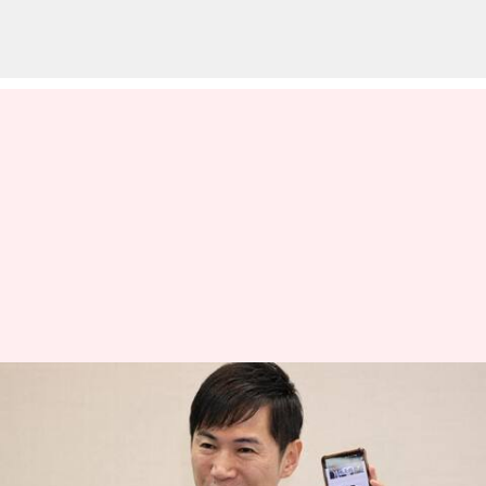
அரசியலிலும் செயற்கை
நுண்ணறிவு; ஜப்பானில்
கட்சித் தலைவராக ஏஐ